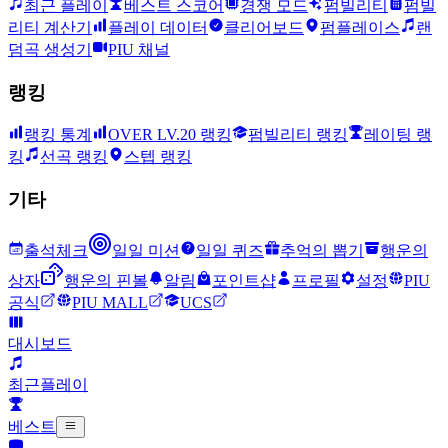
최근 플레이
베스트 스코어
경쟁 모드
펌빌리티
펌빌
리티 계산기
플레이 데이터
클리어보드
펌플레이스
랜
덤곡 생성기
PIU 채널
랭킹
랭킹 통계
OVER LV.20 랭킹
펌빌리티 랭킹
레이팅 랭
킹
선곡 랭킹
스텝 랭킹
기타
출석체크
일일 미션
일일 퀴즈
추억의 뽑기
행운의
상자
행운의 핀볼
알림
포인트샵
프로필
설정
PIU
공식
PIU MALL
UCS
대시보드
최근플레이
베스트