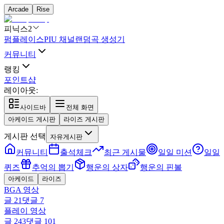
Arcade
Rise
피닉스2
펌플레이스
PIU 채널
랜덤곡 생성기
커뮤니티
랭킹
포인트샵
레이아웃:
사이드바
전체 화면
아케이드 게시판
라이즈 게시판
게시판 선택
자유게시판
커뮤니티
출석체크
최근 게시물
일일 미션
일일
퀴즈
추억의 뽑기
행운의 상자
행운의 핀볼
아케이드
라이즈
BGA 영상
글
21
댓글
7
플레이 영상
글
243
댓글
101