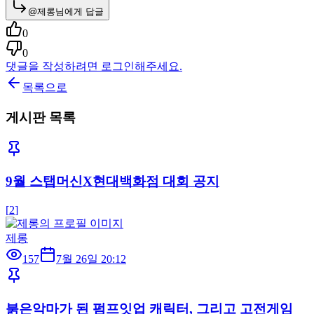
@
제롱
님에게 답글
0
0
댓글을 작성하려면 로그인해주세요.
목록으로
게시판 목록
9월 스탭머신X현대백화점 대회 공지
[
2
]
제롱
157
7월 26일 20:12
붉은악마가 된 펌프잇업 캐릭터, 그리고 고전게임