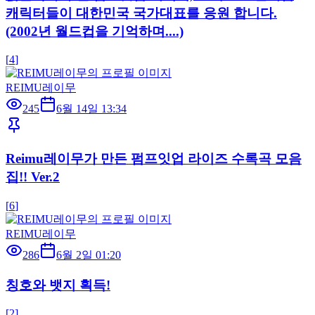
캐릭터들이 대한민국 국가대표를 응원 합니다.
(2002년 월드컵을 기억하며....)
[
4
]
REIMU레이무
245
6월 14일 13:34
Reimu레이무가 만든 펌프잇업 라이즈 수록곡 모음
집!! Ver.2
[
6
]
REIMU레이무
286
6월 2일 01:20
칭호와 뱃지 획득!
[
2
]