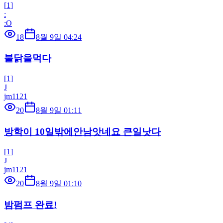
[
1
]
:
:O
18
8월 9일 04:24
불닭을먹다
[
1
]
J
jm1121
20
8월 9일 01:11
방학이 10일밖에안남앗네요 큰일낫다
[
1
]
J
jm1121
20
8월 9일 01:10
밤펌프 완료!