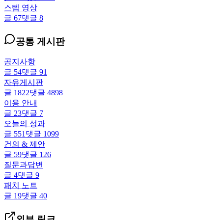
스텝 영상
글
67
댓글
8
공통 게시판
공지사항
글
54
댓글
91
자유게시판
글
1822
댓글
4898
이용 안내
글
23
댓글
7
오늘의 성과
글
551
댓글
1099
건의 & 제안
글
59
댓글
126
질문과답변
글
4
댓글
9
패치 노트
글
19
댓글
40
외부 링크