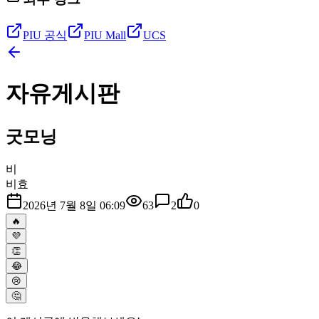
PIU 공식
PIU Mall
UCS
자유게시판
굿모닝
비
비효
2026년 7월 8일 06:09
63
2
0
🔥
💜
👏
😂
😢
🤔