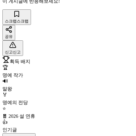
이 게시글에 반응해보세요!
스크랩
스크랩
공유
신고
신고
획득 배지
🏆
명예 작가
🔊
말왕
🏅
명예의 전당
⭐
🧧 2026 설 연휴
👍
인기글