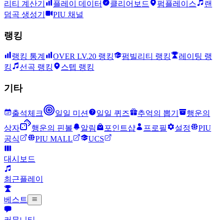
리티 계산기
플레이 데이터
클리어보드
펌플레이스
랜
덤곡 생성기
PIU 채널
랭킹
랭킹 통계
OVER LV.20 랭킹
펌빌리티 랭킹
레이팅 랭
킹
선곡 랭킹
스텝 랭킹
기타
출석체크
일일 미션
일일 퀴즈
추억의 뽑기
행운의
상자
행운의 핀볼
알림
포인트샵
프로필
설정
PIU
공식
PIU MALL
UCS
대시보드
최근플레이
베스트
커뮤니티