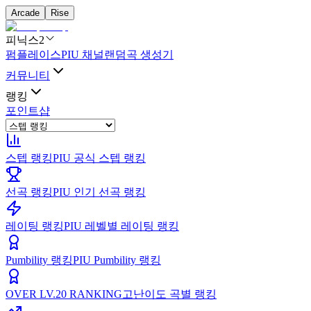
Arcade
Rise
피닉스2
펌플레이스
PIU 채널
랜덤곡 생성기
커뮤니티
랭킹
포인트샵
스텝 랭킹
PIU 공식 스텝 랭킹
선곡 랭킹
PIU 인기 선곡 랭킹
레이팅 랭킹
PIU 레벨별 레이팅 랭킹
Pumbility 랭킹
PIU Pumbility 랭킹
OVER LV.20 RANKING
고난이도 곡별 랭킹