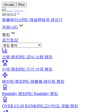
Arcade
Rise
피닉스2
펌플레이스
PIU 채널
랜덤곡 생성기
커뮤니티
랭킹
포인트샵
스텝 랭킹
PIU 공식 스텝 랭킹
선곡 랭킹
PIU 인기 선곡 랭킹
레이팅 랭킹
PIU 레벨별 레이팅 랭킹
Pumbility 랭킹
PIU Pumbility 랭킹
OVER LV.20 RANKING
고난이도 곡별 랭킹