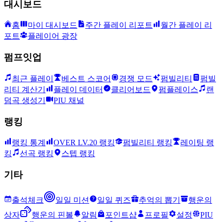
대시보드
홈
마이 대시보드
주간 플레이 리포트
월간 플레이 리
포트
플레이어 광장
펌프잇업
최근 플레이
베스트 스코어
경쟁 모드
펌빌리티
펌빌
리티 계산기
플레이 데이터
클리어보드
펌플레이스
랜
덤곡 생성기
PIU 채널
랭킹
랭킹 통계
OVER LV.20 랭킹
펌빌리티 랭킹
레이팅 랭
킹
선곡 랭킹
스텝 랭킹
기타
출석체크
일일 미션
일일 퀴즈
추억의 뽑기
행운의
상자
행운의 핀볼
알림
포인트샵
프로필
설정
PIU