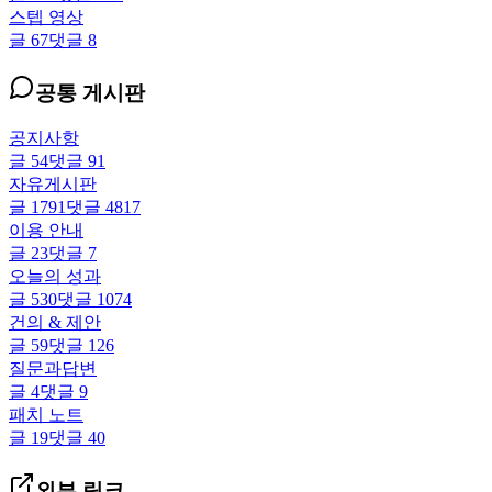
스텝 영상
글
67
댓글
8
공통 게시판
공지사항
글
54
댓글
91
자유게시판
글
1791
댓글
4817
이용 안내
글
23
댓글
7
오늘의 성과
글
530
댓글
1074
건의 & 제안
글
59
댓글
126
질문과답변
글
4
댓글
9
패치 노트
글
19
댓글
40
외부 링크