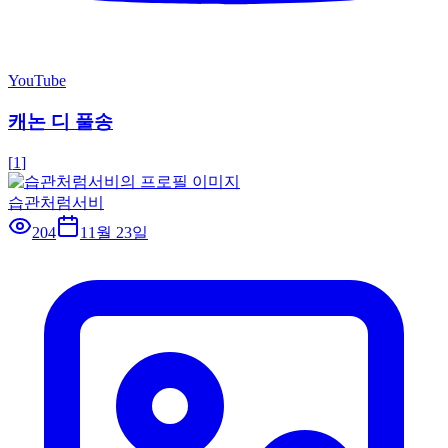
YouTube
캐논 디 풀송
[
1
]
습관처럼서비
204
11월 23일