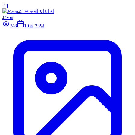
[
1
]
J4son
248
10월 23일