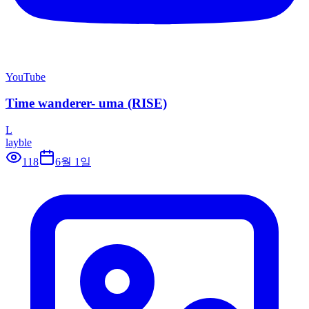
YouTube
Time wanderer- uma (RISE)
L
layble
118
6월 1일