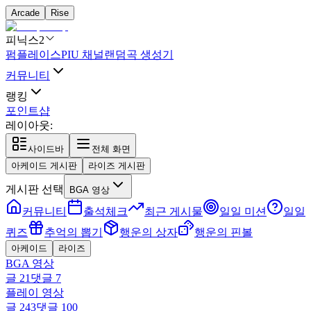
Arcade
Rise
피닉스2
펌플레이스
PIU 채널
랜덤곡 생성기
커뮤니티
랭킹
포인트샵
레이아웃:
사이드바
전체 화면
아케이드 게시판
라이즈 게시판
게시판 선택
BGA 영상
커뮤니티
출석체크
최근 게시물
일일 미션
일일
퀴즈
추억의 뽑기
행운의 상자
행운의 핀볼
아케이드
라이즈
BGA 영상
글
21
댓글
7
플레이 영상
글
243
댓글
100