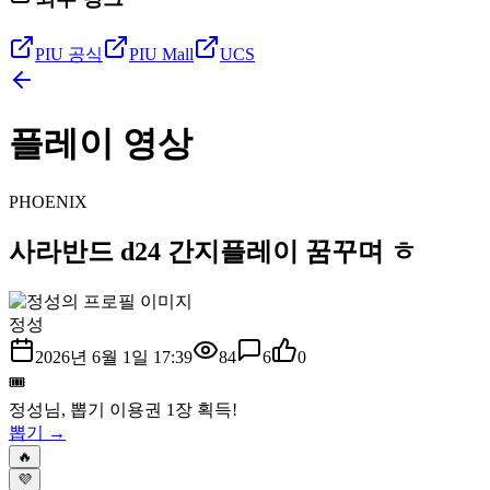
PIU 공식
PIU Mall
UCS
플레이 영상
PHOENIX
사라반드 d24 간지플레이 꿈꾸며 ㅎ
정성
2026년 6월 1일 17:39
84
6
0
🎟️
정성
님, 뽑기 이용권
1
장 획득!
뽑기 →
🔥
💜