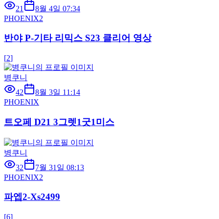
21
8월 4일 07:34
PHOENIX2
반야 P-기타 리믹스 S23 클리어 영상
[
2
]
병쿠니
42
8월 3일 11:14
PHOENIX
트오페 D21 3그렛1굿1미스
병쿠니
32
7월 31일 08:13
PHOENIX2
파엡2-Xs2499
[
6
]