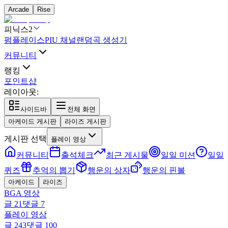
Arcade
Rise
피닉스2
펌플레이스
PIU 채널
랜덤곡 생성기
커뮤니티
랭킹
포인트샵
레이아웃:
사이드바
전체 화면
아케이드 게시판
라이즈 게시판
게시판 선택
플레이 영상
커뮤니티
출석체크
최근 게시물
일일 미션
일일
퀴즈
추억의 뽑기
행운의 상자
행운의 핀볼
아케이드
라이즈
BGA 영상
글
21
댓글
7
플레이 영상
글
243
댓글
100