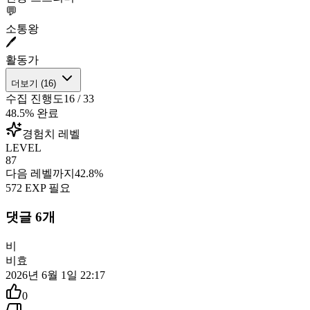
💬
소통왕
🖊️
활동가
더보기 (
16
)
수집 진행도
16
/
33
48.5
% 완료
경험치 레벨
LEVEL
87
다음 레벨까지
42.8
%
572
EXP 필요
댓글
6
개
비
비효
2026년 6월 1일 22:17
0