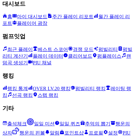
대시보드
홈
마이 대시보드
주간 플레이 리포트
월간 플레이 리
포트
플레이어 광장
펌프잇업
최근 플레이
베스트 스코어
경쟁 모드
펌빌리티
펌빌
리티 계산기
플레이 데이터
클리어보드
펌플레이스
랜
덤곡 생성기
PIU 채널
랭킹
랭킹 통계
OVER LV.20 랭킹
펌빌리티 랭킹
레이팅 랭
킹
선곡 랭킹
스텝 랭킹
기타
출석체크
일일 미션
일일 퀴즈
추억의 뽑기
행운의
상자
행운의 핀볼
알림
포인트샵
프로필
설정
PIU