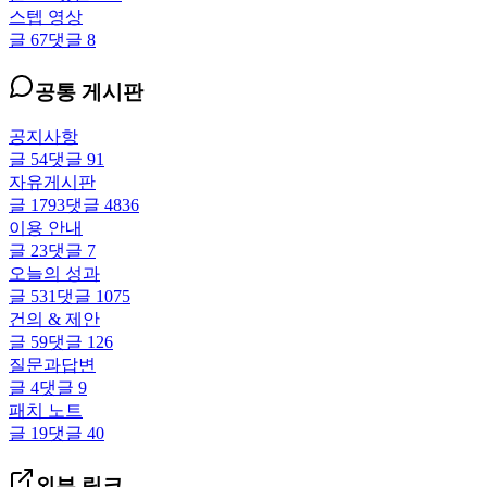
스텝 영상
글
67
댓글
8
공통 게시판
공지사항
글
54
댓글
91
자유게시판
글
1793
댓글
4836
이용 안내
글
23
댓글
7
오늘의 성과
글
531
댓글
1075
건의 & 제안
글
59
댓글
126
질문과답변
글
4
댓글
9
패치 노트
글
19
댓글
40
외부 링크