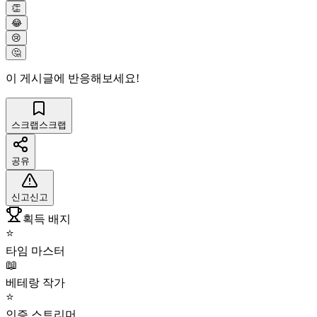
👏
😂
😢
🤔
이 게시글에 반응해보세요!
스크랩
스크랩
공유
신고
신고
획득 배지
⭐
타임 마스터
📖
베테랑 작가
⭐
인증 스트리머