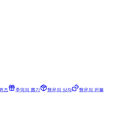
 퀴즈
추억의 뽑기
행운의 상자
행운의 핀볼