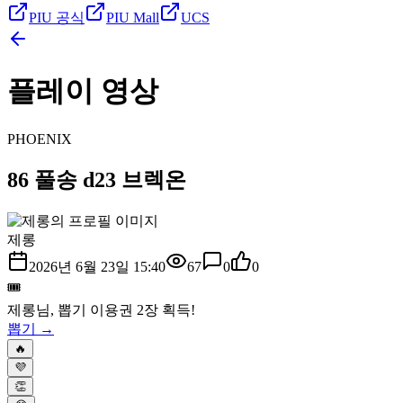
PIU 공식
PIU Mall
UCS
플레이 영상
PHOENIX
86 풀송 d23 브렉온
제롱
2026년 6월 23일 15:40
67
0
0
🎟️
제롱
님, 뽑기 이용권
2
장 획득!
뽑기 →
🔥
💜
👏