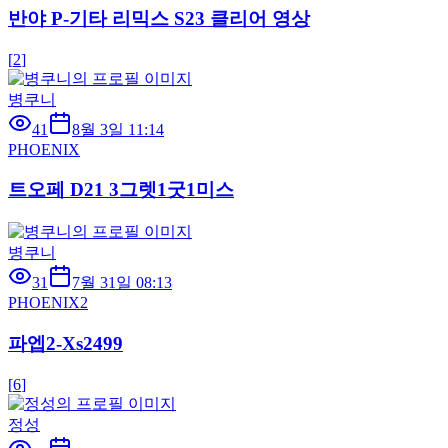
반야 P-기타 리믹스 S23 클리어 영상
[
2
]
병쿠니
41
8월 3일 11:14
PHOENIX
트오페 D21 3그렛1굿1미스
병쿠니
31
7월 31일 08:13
PHOENIX2
파엡2-Xs2499
[
6
]
정성