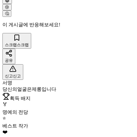
😂
😢
🤔
이 게시글에 반응해보세요!
스크랩
스크랩
공유
신고
신고
서명
당신의얼굴은제롱입니다
획득 배지
🏅
명예의 전당
⭐
베스트 작가
❤️