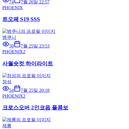
74
7월 26일 22:57
PHOENIX
트오페 S19 SSS
병쿠니
59
7월 25일 23:53
PHOENIX2
사월숏컷 하이라이트
정성
54
7월 25일 20:18
PHOENIX2
크로스오버 2인코옵 풀콤보
제롱