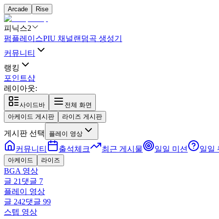
Arcade
Rise
피닉스2
펌플레이스
PIU 채널
랜덤곡 생성기
커뮤니티
랭킹
포인트샵
레이아웃:
사이드바
전체 화면
아케이드 게시판
라이즈 게시판
게시판 선택
플레이 영상
커뮤니티
출석체크
최근 게시물
일일 미션
일일
아케이드
라이즈
BGA 영상
글
21
댓글
7
플레이 영상
글
242
댓글
99
스텝 영상