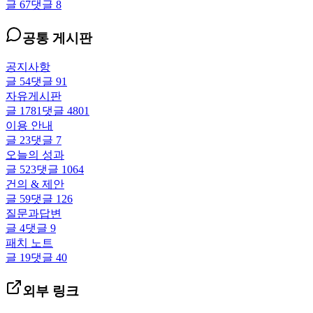
글
67
댓글
8
공통 게시판
공지사항
글
54
댓글
91
자유게시판
글
1781
댓글
4801
이용 안내
글
23
댓글
7
오늘의 성과
글
523
댓글
1064
건의 & 제안
글
59
댓글
126
질문과답변
글
4
댓글
9
패치 노트
글
19
댓글
40
외부 링크