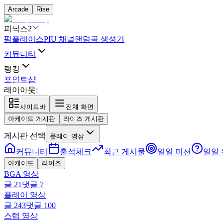
Arcade
Rise
피닉스2
펌플레이스
PIU 채널
랜덤곡 생성기
커뮤니티
랭킹
포인트샵
레이아웃:
사이드바
전체 화면
아케이드 게시판
라이즈 게시판
게시판 선택
플레이 영상
커뮤니티
출석체크
최근 게시물
일일 미션
일일
아케이드
라이즈
BGA 영상
글
21
댓글
7
플레이 영상
글
243
댓글
100
스텝 영상