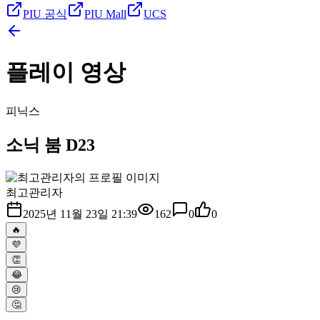
PIU 공식
PIU Mall
UCS
플레이 영상
피닉스
소닉 붐 D23
최고관리자
2025년 11월 23일 21:39
162
0
0
🔥
💜
👏
😂
😢
🤔