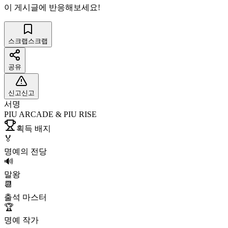
이 게시글에 반응해보세요!
스크랩
스크랩
공유
신고
신고
서명
PIU ARCADE & PIU RISE
획득 배지
🏅
명예의 전당
🔊
말왕
📆
출석 마스터
🏆
명예 작가