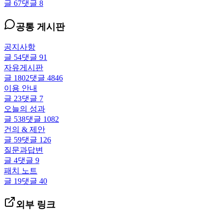
글
67
댓글
8
공통 게시판
공지사항
글
54
댓글
91
자유게시판
글
1802
댓글
4846
이용 안내
글
23
댓글
7
오늘의 성과
글
538
댓글
1082
건의 & 제안
글
59
댓글
126
질문과답변
글
4
댓글
9
패치 노트
글
19
댓글
40
외부 링크