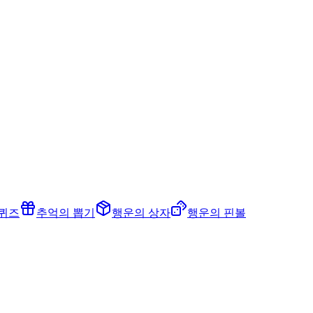
 퀴즈
추억의 뽑기
행운의 상자
행운의 핀볼