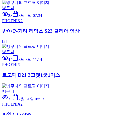
병쿠니
23
8월 4일 07:34
PHOENIX2
반야 P-기타 리믹스 S23 클리어 영상
[
2
]
병쿠니
44
8월 3일 11:14
PHOENIX
트오페 D21 3그렛1굿1미스
병쿠니
33
7월 31일 08:13
PHOENIX2
파엡2-Xs2499