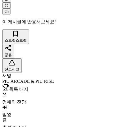
😢
🤔
이 게시글에 반응해보세요!
스크랩
스크랩
공유
신고
신고
서명
PIU ARCADE & PIU RISE
획득 배지
🏅
명예의 전당
🔊
말왕
📆