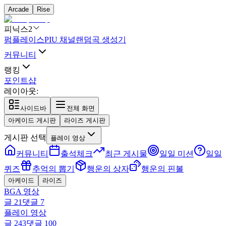
Arcade
Rise
피닉스2
펌플레이스
PIU 채널
랜덤곡 생성기
커뮤니티
랭킹
포인트샵
레이아웃:
사이드바
전체 화면
아케이드 게시판
라이즈 게시판
게시판 선택
플레이 영상
커뮤니티
출석체크
최근 게시물
일일 미션
일일
퀴즈
추억의 뽑기
행운의 상자
행운의 핀볼
아케이드
라이즈
BGA 영상
글
21
댓글
7
플레이 영상
글
243
댓글
100