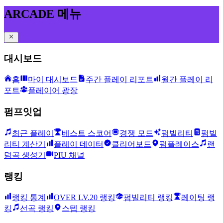
ARCADE 메뉴
대시보드
홈
마이 대시보드
주간 플레이 리포트
월간 플레이 리
포트
플레이어 광장
펌프잇업
최근 플레이
베스트 스코어
경쟁 모드
펌빌리티
펌빌
리티 계산기
플레이 데이터
클리어보드
펌플레이스
랜
덤곡 생성기
PIU 채널
랭킹
랭킹 통계
OVER LV.20 랭킹
펌빌리티 랭킹
레이팅 랭
킹
선곡 랭킹
스텝 랭킹