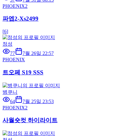
PHOENIX2
파엡2-Xs2499
[
6
]
정성
77
7월 26일 22:57
PHOENIX
트오페 S19 SSS
병쿠니
64
7월 25일 23:53
PHOENIX2
사월숏컷 하이라이트
정성