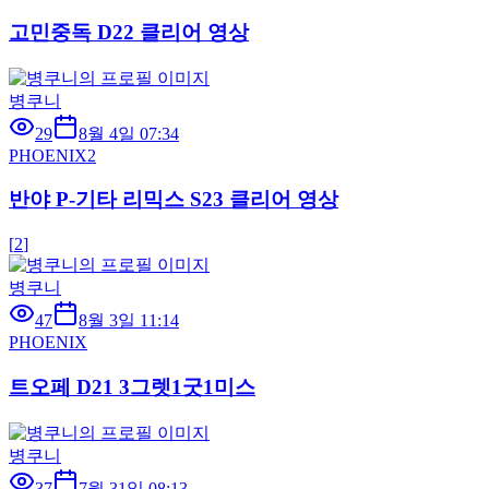
고민중독 D22 클리어 영상
병쿠니
29
8월 4일 07:34
PHOENIX2
반야 P-기타 리믹스 S23 클리어 영상
[
2
]
병쿠니
47
8월 3일 11:14
PHOENIX
트오페 D21 3그렛1굿1미스
병쿠니
37
7월 31일 08:13