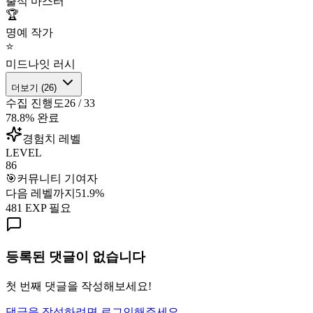
출석 마스터
🏆
명예 작가
⭐
미드나잇 러시
더보기 (
26
)
수집 진행도
26
/
33
78.8
% 완료
경험치 레벨
LEVEL
86
🎯
커뮤니티 기여자
다음 레벨까지
51.9
%
481
EXP 필요
등록된 댓글이 없습니다
첫 번째 댓글을 작성해보세요!
댓글을 작성하려면 로그인해주세요.