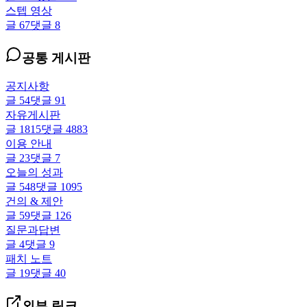
스텝 영상
글
67
댓글
8
공통 게시판
공지사항
글
54
댓글
91
자유게시판
글
1815
댓글
4883
이용 안내
글
23
댓글
7
오늘의 성과
글
548
댓글
1095
건의 & 제안
글
59
댓글
126
질문과답변
글
4
댓글
9
패치 노트
글
19
댓글
40
외부 링크