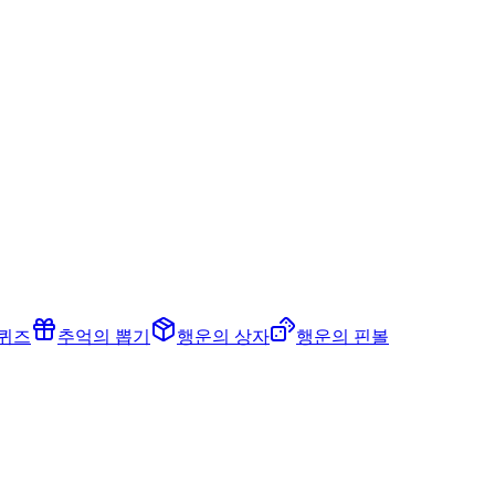
 퀴즈
추억의 뽑기
행운의 상자
행운의 핀볼