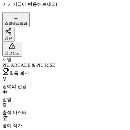
이 게시글에 반응해보세요!
스크랩
스크랩
공유
신고
신고
서명
PIU ARCADE & PIU RISE
획득 배지
🏅
명예의 전당
🔊
말왕
📆
출석 마스터
🏆
명예 작가