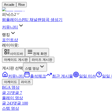
Arcade
Rise
피닉스2
펌플레이스
PIU 채널
랜덤곡 생성기
커뮤니티
랭킹
포인트샵
레이아웃:
사이드바
전체 화면
아케이드 게시판
라이즈 게시판
게시판 선택
스텝 영상
커뮤니티
출석체크
최근 게시물
일일 미션
일일
아케이드
라이즈
BGA 영상
글
21
댓글
7
플레이 영상
글
243
댓글
100
스텝 영상