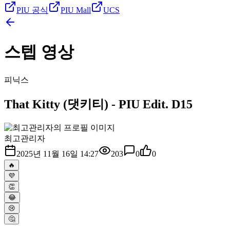
PIU 공식
PIU Mall
UCS
스텝 영상
피닉스
That Kitty (댓키티) - PIU Edit. D15
최고관리자
2025년 11월 16일 14:27
203
0
0
🔥
💜
👏
😂
😢
🤔