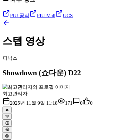
PIU 공식
PIU Mall
UCS
스텝 영상
피닉스
Showdown (쇼다운) D22
최고관리자
2025년 11월 9일 11:18
171
0
0
🔥
💜
👏
😂
😢