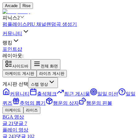
Arcade
Rise
피닉스2
펌플레이스
PIU 채널
랜덤곡 생성기
커뮤니티
랭킹
포인트샵
레이아웃:
사이드바
전체 화면
아케이드 게시판
라이즈 게시판
게시판 선택
스텝 영상
커뮤니티
출석체크
최근 게시물
일일 미션
일일
퀴즈
추억의 뽑기
행운의 상자
행운의 핀볼
아케이드
라이즈
BGA 영상
글
21
댓글
7
플레이 영상
글
243
댓글
102