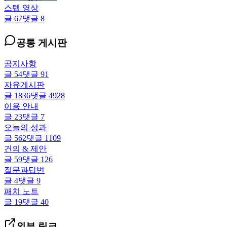
스텝 영상
글
67
댓글
8
공통 게시판
공지사항
글
54
댓글
91
자유게시판
글
1836
댓글
4928
이용 안내
글
23
댓글
7
오늘의 성과
글
562
댓글
1109
건의 & 제안
글
59
댓글
126
질문과답변
글
4
댓글
9
패치 노트
글
19
댓글
40
외부 링크