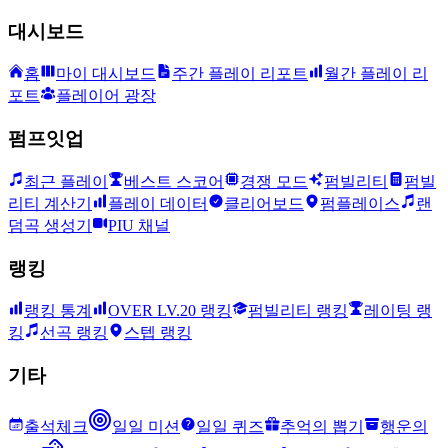
대시보드
홈
마이 대시보드
주간 플레이 리포트
월간 플레이 리
포트
플레이어 광장
펌프잇업
최근 플레이
베스트 스코어
경쟁 모드
펌빌리티
펌빌
리티 계산기
플레이 데이터
클리어보드
펌플레이스
랜
덤곡 생성기
PIU 채널
랭킹
랭킹 통계
OVER LV.20 랭킹
펌빌리티 랭킹
레이팅 랭
킹
선곡 랭킹
스텝 랭킹
기타
출석체크
일일 미션
일일 퀴즈
추억의 뽑기
행운의