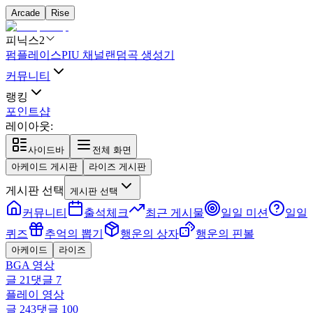
Arcade
Rise
피닉스2
펌플레이스
PIU 채널
랜덤곡 생성기
커뮤니티
랭킹
포인트샵
레이아웃:
사이드바
전체 화면
아케이드 게시판
라이즈 게시판
게시판 선택
게시판 선택
커뮤니티
출석체크
최근 게시물
일일 미션
일일
퀴즈
추억의 뽑기
행운의 상자
행운의 핀볼
아케이드
라이즈
BGA 영상
글
21
댓글
7
플레이 영상
글
243
댓글
100