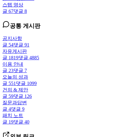
스텝 영상
글
67
댓글
8
공통 게시판
공지사항
글
54
댓글
91
자유게시판
글
1819
댓글
4885
이용 안내
글
23
댓글
7
오늘의 성과
글
551
댓글
1099
건의 & 제안
글
59
댓글
126
질문과답변
글
4
댓글
9
패치 노트
글
19
댓글
40
외부 링크