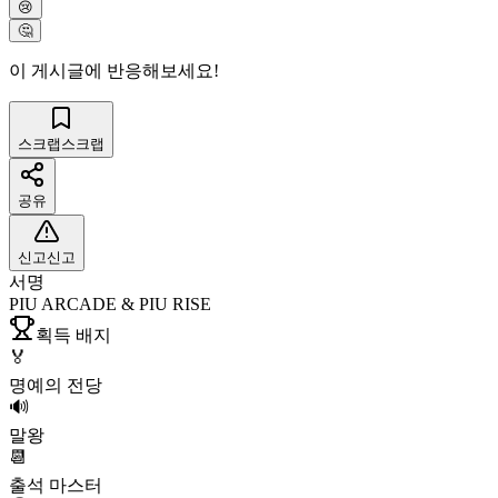
😢
🤔
이 게시글에 반응해보세요!
스크랩
스크랩
공유
신고
신고
서명
PIU ARCADE & PIU RISE
획득 배지
🏅
명예의 전당
🔊
말왕
📆
출석 마스터