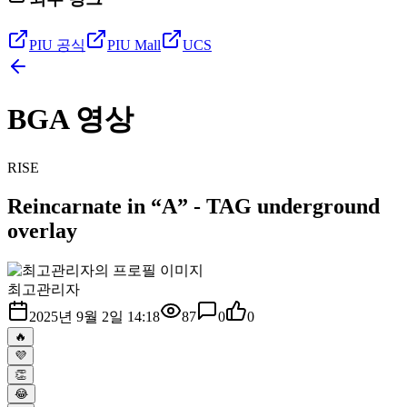
PIU 공식
PIU Mall
UCS
BGA 영상
RISE
Reincarnate in “A” - TAG underground
overlay
최고관리자
2025년 9월 2일 14:18
87
0
0
🔥
💜
👏
😂