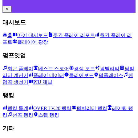
대시보드
홈
마이 대시보드
주간 플레이 리포트
월간 플레이 리
포트
플레이어 광장
펌프잇업
최근 플레이
베스트 스코어
경쟁 모드
펌빌리티
펌빌
리티 계산기
플레이 데이터
클리어보드
펌플레이스
랜
덤곡 생성기
PIU 채널
랭킹
랭킹 통계
OVER LV.20 랭킹
펌빌리티 랭킹
레이팅 랭
킹
선곡 랭킹
스텝 랭킹
기타