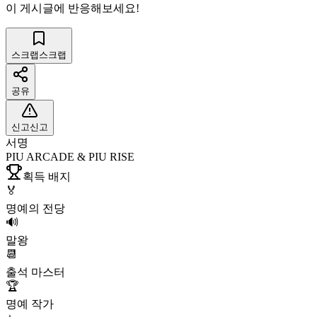
이 게시글에 반응해보세요!
스크랩
스크랩
공유
신고
신고
서명
PIU ARCADE & PIU RISE
획득 배지
🏅
명예의 전당
🔊
말왕
📆
출석 마스터
🏆
명예 작가