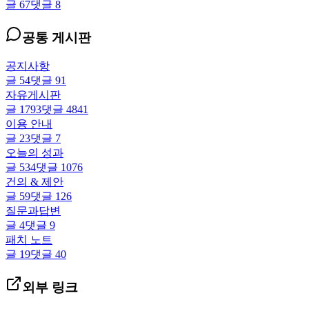
글
67
댓글
8
공통 게시판
공지사항
글
54
댓글
91
자유게시판
글
1793
댓글
4841
이용 안내
글
23
댓글
7
오늘의 성과
글
534
댓글
1076
건의 & 제안
글
59
댓글
126
질문과답변
글
4
댓글
9
패치 노트
글
19
댓글
40
외부 링크