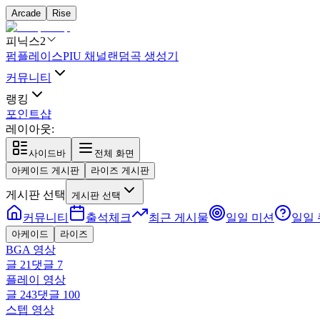
Arcade
Rise
피닉스2
펌플레이스
PIU 채널
랜덤곡 생성기
커뮤니티
랭킹
포인트샵
레이아웃:
사이드바
전체 화면
아케이드 게시판
라이즈 게시판
게시판 선택
게시판 선택
커뮤니티
출석체크
최근 게시물
일일 미션
일일
아케이드
라이즈
BGA 영상
글
21
댓글
7
플레이 영상
글
243
댓글
100
스텝 영상