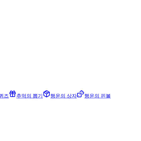
 퀴즈
추억의 뽑기
행운의 상자
행운의 핀볼