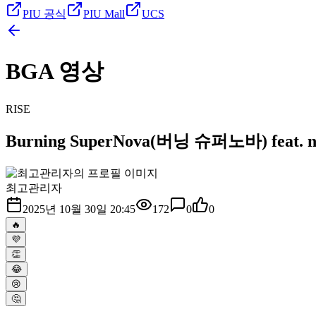
PIU 공식
PIU Mall
UCS
BGA 영상
RISE
Burning SuperNova(버닝 슈퍼노바) feat. neu
최고관리자
2025년 10월 30일 20:45
172
0
0
🔥
💜
👏
😂
😢
🤔