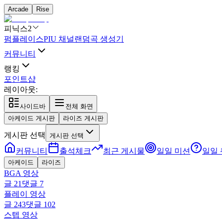
Arcade
Rise
피닉스2
펌플레이스
PIU 채널
랜덤곡 생성기
커뮤니티
랭킹
포인트샵
레이아웃:
사이드바
전체 화면
아케이드 게시판
라이즈 게시판
게시판 선택
게시판 선택
커뮤니티
출석체크
최근 게시물
일일 미션
일일
아케이드
라이즈
BGA 영상
글
21
댓글
7
플레이 영상
글
243
댓글
102
스텝 영상