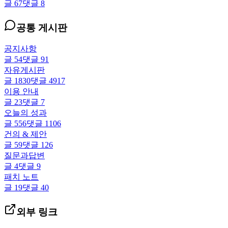
글
67
댓글
8
공통 게시판
공지사항
글
54
댓글
91
자유게시판
글
1830
댓글
4917
이용 안내
글
23
댓글
7
오늘의 성과
글
556
댓글
1106
건의 & 제안
글
59
댓글
126
질문과답변
글
4
댓글
9
패치 노트
글
19
댓글
40
외부 링크