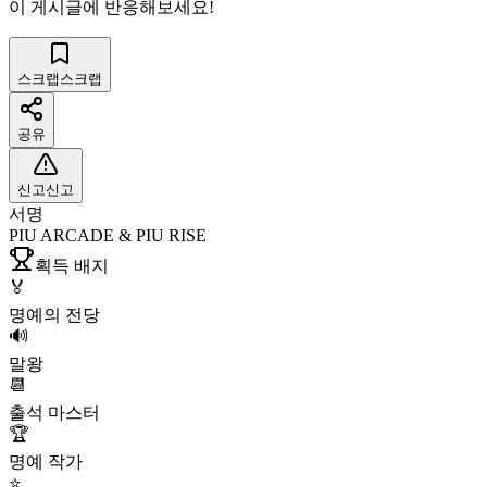
이 게시글에 반응해보세요!
스크랩
스크랩
공유
신고
신고
서명
PIU ARCADE & PIU RISE
획득 배지
🏅
명예의 전당
🔊
말왕
📆
출석 마스터
🏆
명예 작가
⭐