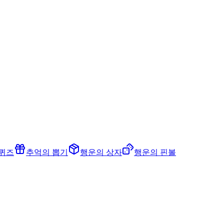
 퀴즈
추억의 뽑기
행운의 상자
행운의 핀볼