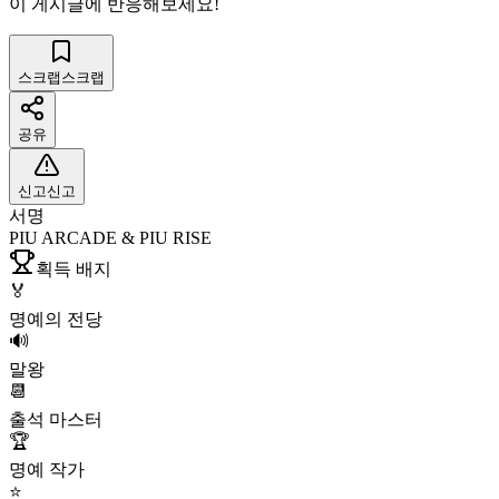
이 게시글에 반응해보세요!
스크랩
스크랩
공유
신고
신고
서명
PIU ARCADE & PIU RISE
획득 배지
🏅
명예의 전당
🔊
말왕
📆
출석 마스터
🏆
명예 작가
⭐