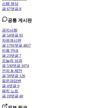
스텝 영상
글
67
댓글
8
공통 게시판
공지사항
글
54
댓글
91
자유게시판
글
1791
댓글
4817
이용 안내
글
23
댓글
7
오늘의 성과
글
530
댓글
1074
건의 & 제안
글
59
댓글
126
질문과답변
글
4
댓글
9
패치 노트
글
19
댓글
40
외부 링크