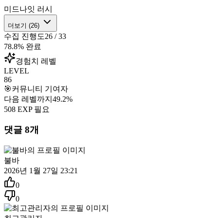
미드나잇 러시
더보기 (
26
)
수집 진행도
26
/
33
78.8
% 완료
경험치 레벨
LEVEL
86
🎯
커뮤니티 기여자
다음 레벨까지
49.2
%
508
EXP 필요
댓글
8
개
불바
2026년 1월 27일 23:21
0
0