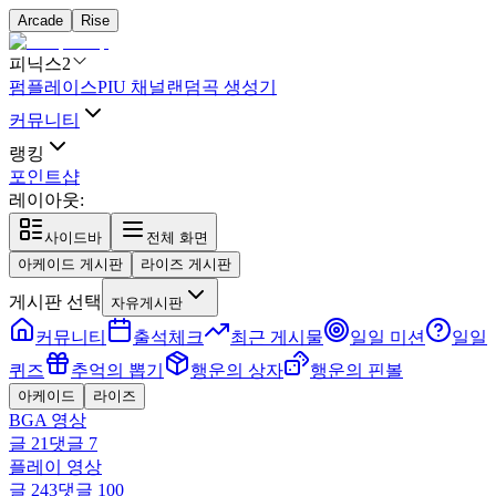
Arcade
Rise
피닉스2
펌플레이스
PIU 채널
랜덤곡 생성기
커뮤니티
랭킹
포인트샵
레이아웃:
사이드바
전체 화면
아케이드 게시판
라이즈 게시판
게시판 선택
자유게시판
커뮤니티
출석체크
최근 게시물
일일 미션
일일
퀴즈
추억의 뽑기
행운의 상자
행운의 핀볼
아케이드
라이즈
BGA 영상
글
21
댓글
7
플레이 영상
글
243
댓글
100