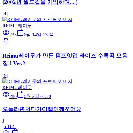
(2002년 월드컵을 기억하며....)
[
4
]
REIMU레이무
233
6월 14일 13:34
Reimu레이무가 만든 펌프잇업 라이즈 수록곡 모음
집!! Ver.2
[
6
]
REIMU레이무
280
6월 2일 01:20
오늘라면먹다가이빨이깨졋어요
J
jm1121