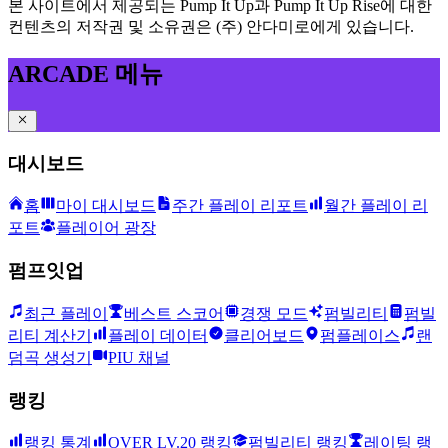
본 사이트에서 제공되는 Pump It Up과 Pump It Up Rise에 대한
컨텐츠의 저작권 및 소유권은 (주) 안다미로에게 있습니다.
ARCADE 메뉴
대시보드
홈
마이 대시보드
주간 플레이 리포트
월간 플레이 리
포트
플레이어 광장
펌프잇업
최근 플레이
베스트 스코어
경쟁 모드
펌빌리티
펌빌
리티 계산기
플레이 데이터
클리어보드
펌플레이스
랜
덤곡 생성기
PIU 채널
랭킹
랭킹 통계
OVER LV.20 랭킹
펌빌리티 랭킹
레이팅 랭