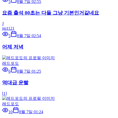
5
8월 7일 02:55
요즘 출석 00초는 다들 그냥 기본인거같네요
J
jm1121
5
8월 7일 02:54
어제 저녁
레드포도
6
8월 7일 01:25
역대급 운빨
[
1
]
레드포도
10
8월 7일 01:24