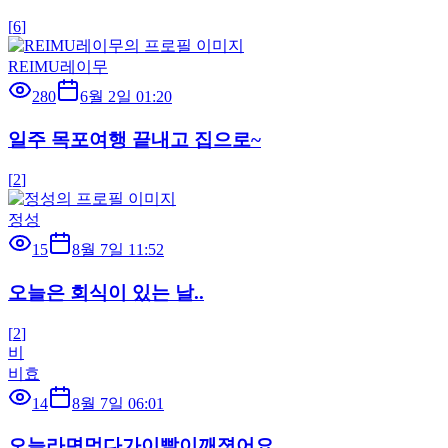
[
6
]
REIMU레이무
280
6월 2일 01:20
일주 목포여행 끝내고 집으로~
[
2
]
정성
15
8월 7일 11:52
오늘은 회식이 있는 날..
[
2
]
비
비효
14
8월 7일 06:01
오늘라면먹다가이빨이깨졋어요