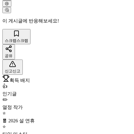
😢
🤔
이 게시글에 반응해보세요!
스크랩
스크랩
공유
신고
신고
획득 배지
👍
인기글
✏️
열정 작가
⭐
🧧 2026 설 연휴
⭐