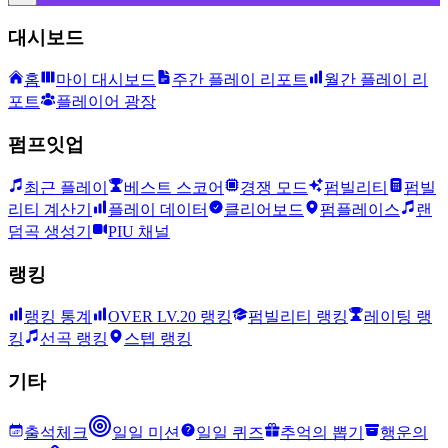
대시보드
홈
마이 대시보드
주간 플레이 리포트
월간 플레이 리
포트
플레이어 광장
펌프잇업
최근 플레이
베스트 스코어
경쟁 모드
펌빌리티
펌빌
리티 계산기
플레이 데이터
클리어보드
펌플레이스
랜
덤곡 생성기
PIU 채널
랭킹
랭킹 통계
OVER LV.20 랭킹
펌빌리티 랭킹
레이팅 랭
킹
선곡 랭킹
스텝 랭킹
기타
출석체크
일일 미션
일일 퀴즈
추억의 뽑기
행운의