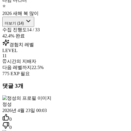
타임 마스터
⭐
2026 새해 복 많이
더보기 (
14
)
수집 진행도
14
/
33
42.4
% 완료
경험치 레벨
LEVEL
11
⏰
시간의 지배자
다음 레벨까지
22.5
%
775
EXP 필요
댓글
3
개
정성
2026년 4월 23일 00:03
0
0