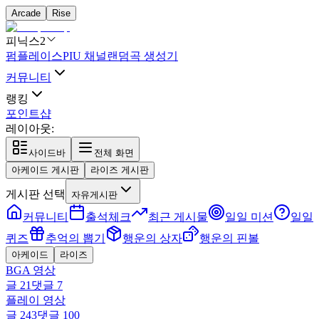
Arcade
Rise
피닉스2
펌플레이스
PIU 채널
랜덤곡 생성기
커뮤니티
랭킹
포인트샵
레이아웃:
사이드바
전체 화면
아케이드 게시판
라이즈 게시판
게시판 선택
자유게시판
커뮤니티
출석체크
최근 게시물
일일 미션
일일
퀴즈
추억의 뽑기
행운의 상자
행운의 핀볼
아케이드
라이즈
BGA 영상
글
21
댓글
7
플레이 영상
글
243
댓글
100