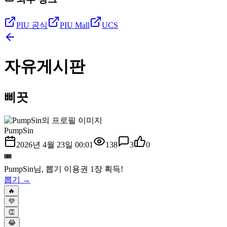
PIU 공식
PIU Mall
UCS
자유게시판
삐끗
PumpSin
2026년 4월 23일 00:01
138
3
0
🎟️
PumpSin
님, 뽑기 이용권
1
장 획득!
뽑기 →
🔥
💜
👏
😂