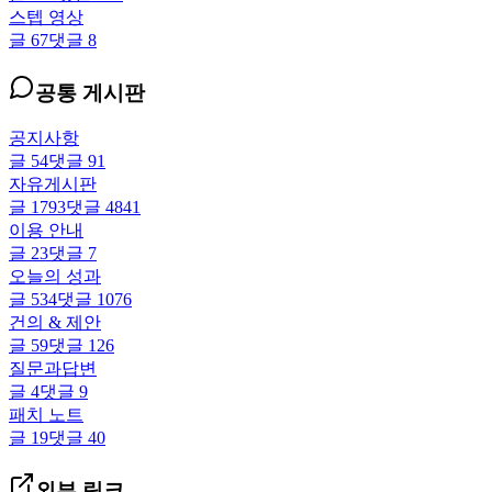
스텝 영상
글
67
댓글
8
공통 게시판
공지사항
글
54
댓글
91
자유게시판
글
1793
댓글
4841
이용 안내
글
23
댓글
7
오늘의 성과
글
534
댓글
1076
건의 & 제안
글
59
댓글
126
질문과답변
글
4
댓글
9
패치 노트
글
19
댓글
40
외부 링크