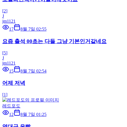
[
2
]
J
jm1121
17
8월 7일 02:55
요즘 출석 00초는 다들 그냥 기본인거같네요
[
5
]
J
jm1121
15
8월 7일 02:54
어제 저녁
[
1
]
레드포도
12
8월 7일 01:25
역대급 운빨