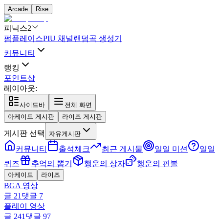
Arcade
Rise
피닉스2
펌플레이스
PIU 채널
랜덤곡 생성기
커뮤니티
랭킹
포인트샵
레이아웃:
사이드바
전체 화면
아케이드 게시판
라이즈 게시판
게시판 선택
자유게시판
커뮤니티
출석체크
최근 게시물
일일 미션
일일
퀴즈
추억의 뽑기
행운의 상자
행운의 핀볼
아케이드
라이즈
BGA 영상
글
21
댓글
7
플레이 영상
글
241
댓글
97