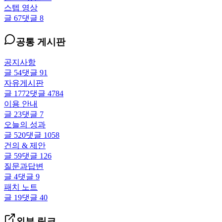
스텝 영상
글
67
댓글
8
공통 게시판
공지사항
글
54
댓글
91
자유게시판
글
1772
댓글
4784
이용 안내
글
23
댓글
7
오늘의 성과
글
520
댓글
1058
건의 & 제안
글
59
댓글
126
질문과답변
글
4
댓글
9
패치 노트
글
19
댓글
40
외부 링크