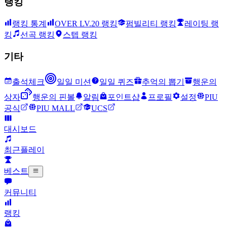
랭킹
랭킹 통계
OVER LV.20 랭킹
펌빌리티 랭킹
레이팅 랭
킹
선곡 랭킹
스텝 랭킹
기타
출석체크
일일 미션
일일 퀴즈
추억의 뽑기
행운의
상자
행운의 핀볼
알림
포인트샵
프로필
설정
PIU
공식
PIU MALL
UCS
대시보드
최근플레이
베스트
커뮤니티
랭킹