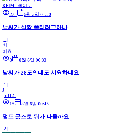
REIMU레이무
275
6월 2일 01:20
날씨가 살짝 풀리려고하나
[
1
]
비
비효
8
8월 6일 06:33
날씨가 28도인데도 시원하네요
[
1
]
J
jm1121
15
8월 6일 00:45
펌프 굿즈로 뭐가 나올까요
[
2
]