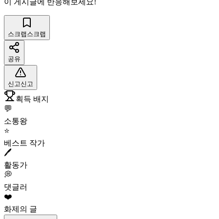
이 게시글에 반응해보세요!
스크랩
스크랩
공유
신고
신고
획득 배지
💬
소통왕
⭐
베스트 작가
🖊️
활동가
💭
댓글러
❤️
화제의 글