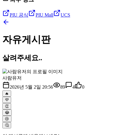
PIU 공식
PIU Mall
UCS
자유게시판
살려주세요..
사람유저
2026년 5월 2일 20:56
89
4
0
🔥
💜
👏
😂
😢
🤔