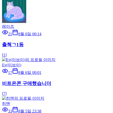
레이즈
21
8월 6일 00:14
출첵ㄱ1등
[
1
]
Ev(이브이)
17
8월 6일 00:01
비트온콘 구매했습니더
[
7
]
히맨
33
8월 5일 23:38