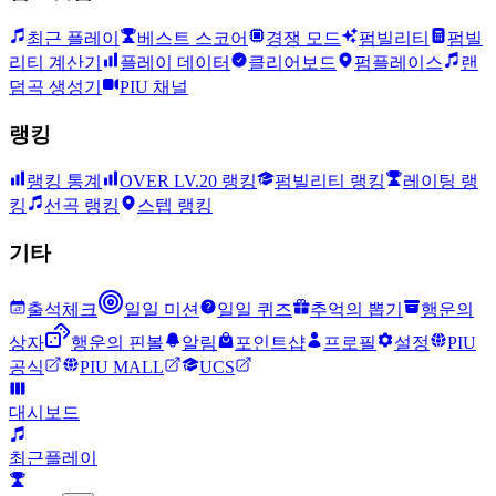
최근 플레이
베스트 스코어
경쟁 모드
펌빌리티
펌빌
리티 계산기
플레이 데이터
클리어보드
펌플레이스
랜
덤곡 생성기
PIU 채널
랭킹
랭킹 통계
OVER LV.20 랭킹
펌빌리티 랭킹
레이팅 랭
킹
선곡 랭킹
스텝 랭킹
기타
출석체크
일일 미션
일일 퀴즈
추억의 뽑기
행운의
상자
행운의 핀볼
알림
포인트샵
프로필
설정
PIU
공식
PIU MALL
UCS
대시보드
최근플레이