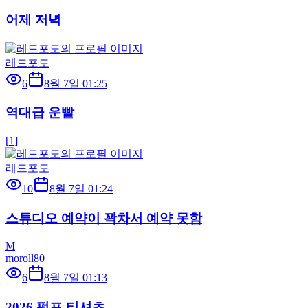
어제 저녁
레드포도
6
8월 7일 01:25
역대급 운빨
[
1
]
레드포도
10
8월 7일 01:24
스튜디오 예약이 꽉차서 예약 못함
M
moroll80
6
8월 7일 01:13
2026 펌프 티셔츠