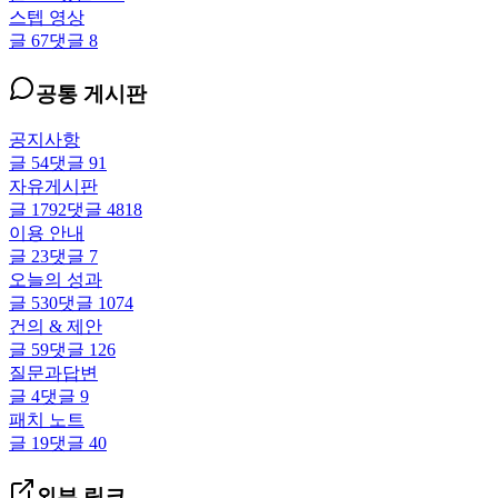
스텝 영상
글
67
댓글
8
공통 게시판
공지사항
글
54
댓글
91
자유게시판
글
1792
댓글
4818
이용 안내
글
23
댓글
7
오늘의 성과
글
530
댓글
1074
건의 & 제안
글
59
댓글
126
질문과답변
글
4
댓글
9
패치 노트
글
19
댓글
40
외부 링크