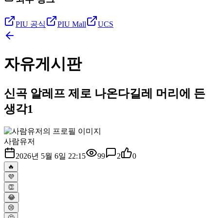
PIU 공식
PIU Mall
UCS
자유게시판
신곡 알레프 제로 나온다길레 머리에 든
생각1
사람유저
2026년 5월 6일 22:15
99
2
0
🔥
💜
👏
😂
😢
🤔