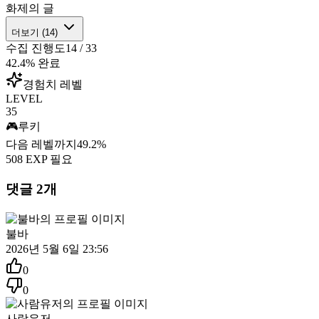
화제의 글
더보기 (
14
)
수집 진행도
14
/
33
42.4
% 완료
경험치 레벨
LEVEL
35
🎮
루키
다음 레벨까지
49.2
%
508
EXP 필요
댓글
2
개
불바
2026년 5월 6일 23:56
0
0
사람유저