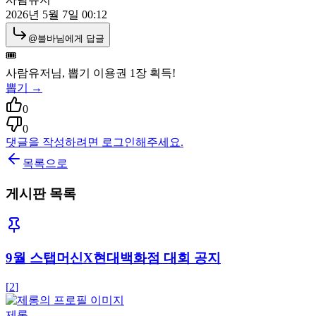
2026년 5월 7일 00:12
@
불바
님에게 답글
🎟️
사람유저
님, 뽑기 이용권
1
장 획득!
뽑기 →
0
0
댓글을 작성하려면 로그인해주세요.
목록으로
게시판 목록
9월 스탭머신X현대백화점 대회 공지
[
2
]
제롱