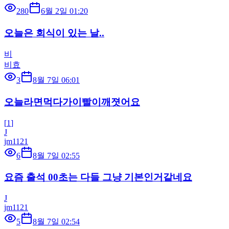
280
6월 2일 01:20
오늘은 회식이 있는 날..
비
비효
3
8월 7일 06:01
오늘라면먹다가이빨이깨졋어요
[
1
]
J
jm1121
6
8월 7일 02:55
요즘 출석 00초는 다들 그냥 기본인거같네요
J
jm1121
5
8월 7일 02:54