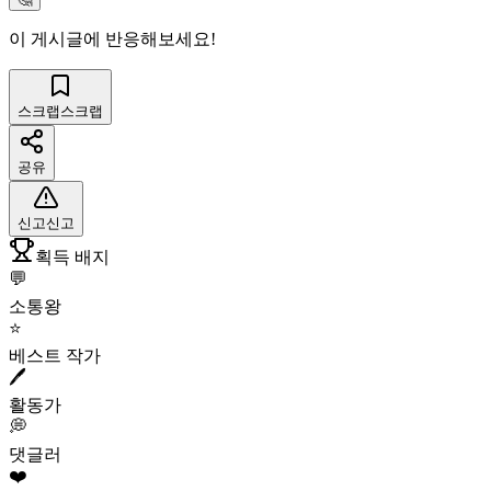
이 게시글에 반응해보세요!
스크랩
스크랩
공유
신고
신고
획득 배지
💬
소통왕
⭐
베스트 작가
🖊️
활동가
💭
댓글러
❤️