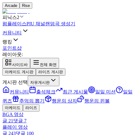
Arcade
Rise
피닉스2
펌플레이스
PIU 채널
랜덤곡 생성기
커뮤니티
랭킹
포인트샵
레이아웃:
사이드바
전체 화면
아케이드 게시판
라이즈 게시판
게시판 선택
자유게시판
커뮤니티
출석체크
최근 게시물
일일 미션
일일
퀴즈
추억의 뽑기
행운의 상자
행운의 핀볼
아케이드
라이즈
BGA 영상
글
21
댓글
7
플레이 영상
글
243
댓글
100