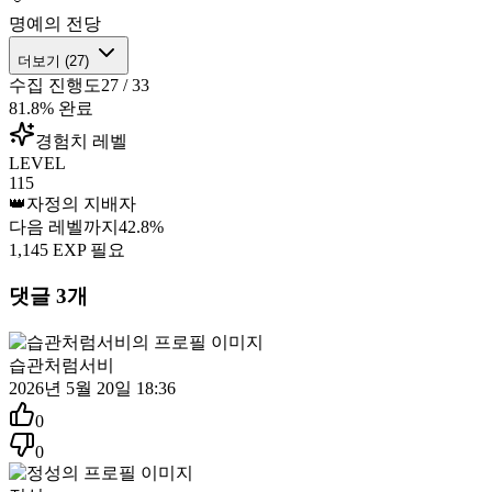
명예의 전당
더보기 (
27
)
수집 진행도
27
/
33
81.8
% 완료
경험치 레벨
LEVEL
115
👑
자정의 지배자
다음 레벨까지
42.8
%
1,145
EXP 필요
댓글
3
개
습관처럼서비
2026년 5월 20일 18:36
0
0