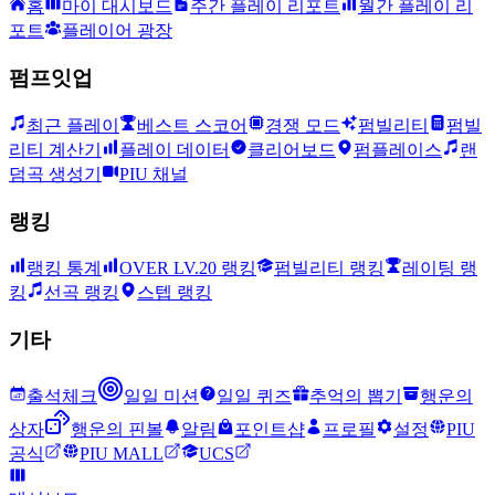
홈
마이 대시보드
주간 플레이 리포트
월간 플레이 리
포트
플레이어 광장
펌프잇업
최근 플레이
베스트 스코어
경쟁 모드
펌빌리티
펌빌
리티 계산기
플레이 데이터
클리어보드
펌플레이스
랜
덤곡 생성기
PIU 채널
랭킹
랭킹 통계
OVER LV.20 랭킹
펌빌리티 랭킹
레이팅 랭
킹
선곡 랭킹
스텝 랭킹
기타
출석체크
일일 미션
일일 퀴즈
추억의 뽑기
행운의
상자
행운의 핀볼
알림
포인트샵
프로필
설정
PIU
공식
PIU MALL
UCS