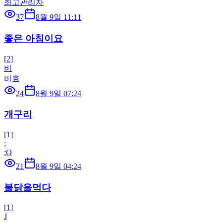
최고관리자
37
8월 9일 11:11
좋은 아침이요
[
2
]
비
비효
24
8월 9일 07:24
개구리
[
1
]
:
:O
21
8월 9일 04:24
불닭을먹다
[
1
]
J