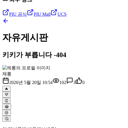
PIU 공식
PIU Mall
UCS
자유게시판
키키가 부릅니다 -404
제롱
2026년 5월 20일 10:54
102
3
0
🔥
💜
👏
😂
😢
🤔