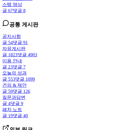
스텝 영상
글
67
댓글
8
공통 게시판
공지사항
글
54
댓글
91
자유게시판
글
1823
댓글
4903
이용 안내
글
23
댓글
7
오늘의 성과
글
553
댓글
1099
건의 & 제안
글
59
댓글
126
질문과답변
글
4
댓글
9
패치 노트
글
19
댓글
40
외부 링크