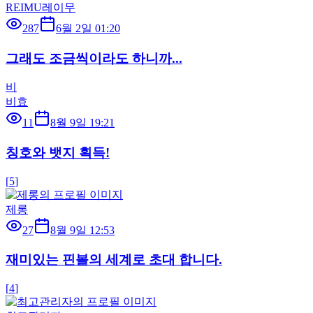
REIMU레이무
287
6월 2일 01:20
그래도 조금씩이라도 하니까...
비
비효
11
8월 9일 19:21
칭호와 뱃지 획득!
[
5
]
제롱
27
8월 9일 12:53
재미있는 핀볼의 세계로 초대 합니다.
[
4
]