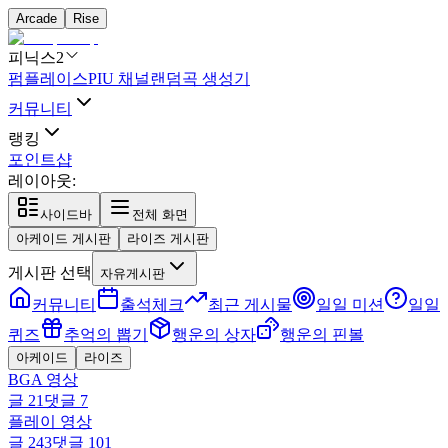
Arcade
Rise
피닉스2
펌플레이스
PIU 채널
랜덤곡 생성기
커뮤니티
랭킹
포인트샵
레이아웃:
사이드바
전체 화면
아케이드 게시판
라이즈 게시판
게시판 선택
자유게시판
커뮤니티
출석체크
최근 게시물
일일 미션
일일
퀴즈
추억의 뽑기
행운의 상자
행운의 핀볼
아케이드
라이즈
BGA 영상
글
21
댓글
7
플레이 영상
글
243
댓글
101