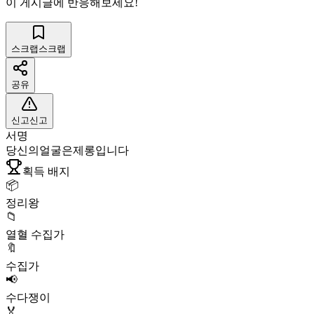
이 게시글에 반응해보세요!
스크랩
스크랩
공유
신고
신고
서명
당신의얼굴은제롱입니다
획득 배지
📦
정리왕
📁
열혈 수집가
🔖
수집가
📢
수다쟁이
🏅