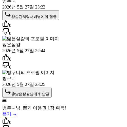
병쿠니
2026년 5월 27일 23:22
@
습관처럼서비
님에게 답글
0
0
닮은살걀
2026년 5월 27일 22:44
0
0
병쿠니
2026년 5월 27일 23:25
@
닮은살걀
님에게 답글
🎟️
병쿠니
님, 뽑기 이용권
1
장 획득!
뽑기 →
0