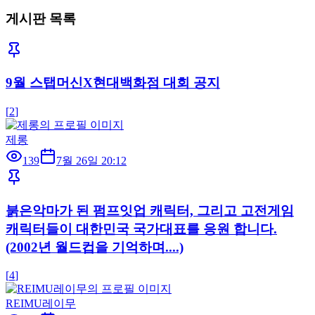
게시판 목록
9월 스탭머신X현대백화점 대회 공지
[
2
]
제롱
139
7월 26일 20:12
붉은악마가 된 펌프잇업 캐릭터, 그리고 고전게임
캐릭터들이 대한민국 국가대표를 응원 합니다.
(2002년 월드컵을 기억하며....)
[
4
]
REIMU레이무