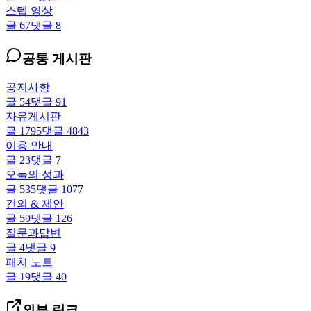
스텝 영상
글
67
댓글
8
공통 게시판
공지사항
글
54
댓글
91
자유게시판
글
1795
댓글
4843
이용 안내
글
23
댓글
7
오늘의 성과
글
535
댓글
1077
건의 & 제안
글
59
댓글
126
질문과답변
글
4
댓글
9
패치 노트
글
19
댓글
40
외부 링크