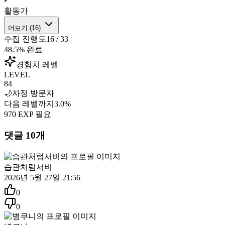
활동가
더보기 (
16
)
수집 진행도
16
/
33
48.5
% 완료
경험치 레벨
LEVEL
84
🌙
자정 방문자
다음 레벨까지
3.0
%
970
EXP 필요
댓글
10
개
습관처럼서비
2026년 5월 27일 21:56
0
0