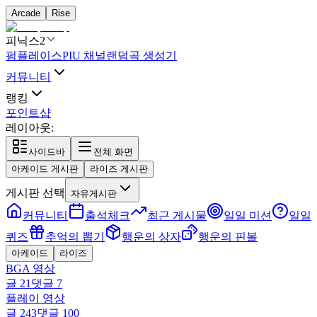
Arcade
Rise
피닉스2
펌플레이스
PIU 채널
랜덤곡 생성기
커뮤니티
랭킹
포인트샵
레이아웃:
사이드바
전체 화면
아케이드 게시판
라이즈 게시판
게시판 선택
자유게시판
커뮤니티
출석체크
최근 게시물
일일 미션
일일
퀴즈
추억의 뽑기
행운의 상자
행운의 핀볼
아케이드
라이즈
BGA 영상
글
21
댓글
7
플레이 영상
글
243
댓글
100