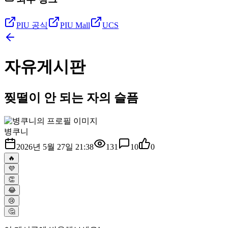
PIU 공식
PIU Mall
UCS
자유게시판
찢떨이 안 되는 자의 슬픔
병쿠니
2026년 5월 27일 21:38
131
10
0
🔥
💜
👏
😂
😢
🤔