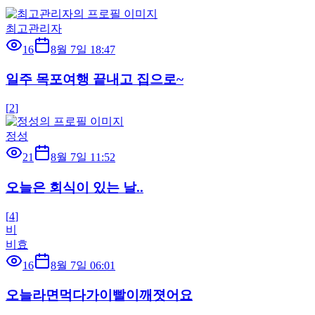
최고관리자
16
8월 7일 18:47
일주 목포여행 끝내고 집으로~
[
2
]
정성
21
8월 7일 11:52
오늘은 회식이 있는 날..
[
4
]
비
비효
16
8월 7일 06:01
오늘라면먹다가이빨이깨졋어요