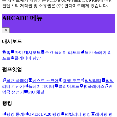
본 사이트에서 제공되는 Pump It Up과 Pump It Up Rise에 대한
컨텐츠의 저작권 및 소유권은 (주) 안다미로에게 있습니다.
ARCADE 메뉴
대시보드
홈
마이 대시보드
주간 플레이 리포트
월간 플레이 리
포트
플레이어 광장
펌프잇업
최근 플레이
베스트 스코어
경쟁 모드
펌빌리티
펌빌
리티 계산기
플레이 데이터
클리어보드
펌플레이스
랜
덤곡 생성기
PIU 채널
랭킹
랭킹 통계
OVER LV.20 랭킹
펌빌리티 랭킹
레이팅 랭