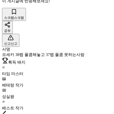
이 게시글에 반응해보세요!
스크랩
스크랩
공유
신고
신고
서명
프세카 38렙 풀콤해놓고 37렙 풀콤 못하는사람
획득 배지
⭐
타임 마스터
📖
베테랑 작가
📅
성실왕
⭐
베스트 작가
🖊️