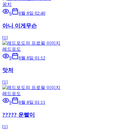
꽁치
6
8월 8일 02:40
아니 이게무슨
[
1
]
레드포도
9
8월 8일 01:12
맛저
[
1
]
레드포도
9
8월 8일 01:11
????? 운빨이
[
1
]