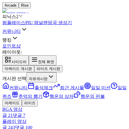
Arcade
Rise
피닉스2
펌플레이스
PIU 채널
랜덤곡 생성기
커뮤니티
랭킹
포인트샵
레이아웃:
사이드바
전체 화면
아케이드 게시판
라이즈 게시판
게시판 선택
자유게시판
커뮤니티
출석체크
최근 게시물
일일 미션
일일
퀴즈
추억의 뽑기
행운의 상자
행운의 핀볼
아케이드
라이즈
BGA 영상
글
21
댓글
7
플레이 영상
글
243
댓글
100