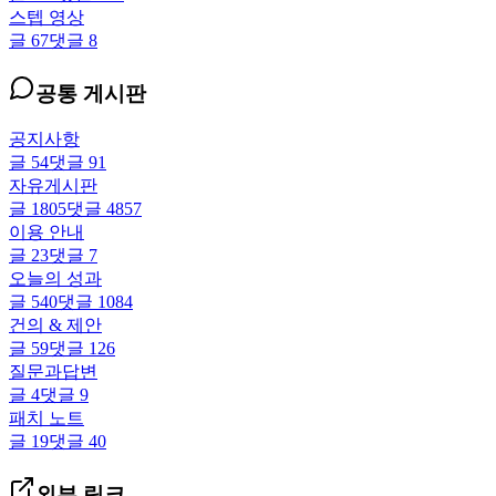
스텝 영상
글
67
댓글
8
공통 게시판
공지사항
글
54
댓글
91
자유게시판
글
1805
댓글
4857
이용 안내
글
23
댓글
7
오늘의 성과
글
540
댓글
1084
건의 & 제안
글
59
댓글
126
질문과답변
글
4
댓글
9
패치 노트
글
19
댓글
40
외부 링크