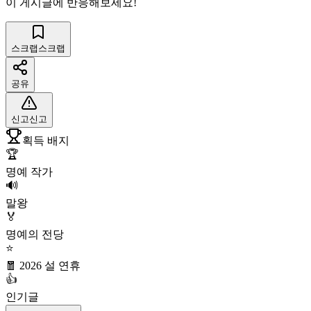
이 게시글에 반응해보세요!
스크랩
스크랩
공유
신고
신고
획득 배지
🏆
명예 작가
🔊
말왕
🏅
명예의 전당
⭐
🧧 2026 설 연휴
👍
인기글