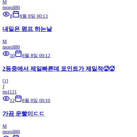
M
moroll80
8
8월 8일 00:13
내일은 펌프 하는날
M
moroll80
10
8월 8일 00:12
2등중에서 제일빠른데 포인트가 제일적🥵🥵
[
1
]
J
jm1121
12
8월 8일 00:10
가끔 운빨이ㄷㄷ
M
moroll80