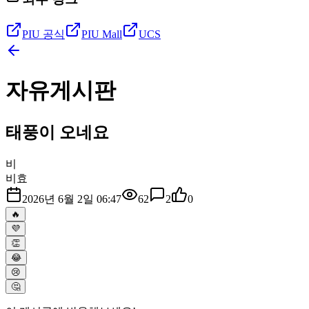
PIU 공식
PIU Mall
UCS
자유게시판
태풍이 오네요
비
비효
2026년 6월 2일 06:47
62
2
0
🔥
💜
👏
😂
😢
🤔