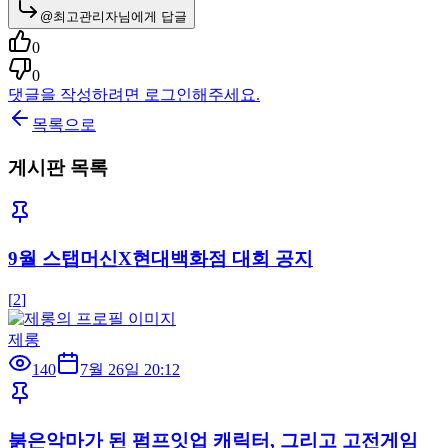
@
최고관리자
님에게 답글
0
0
댓글을 작성하려면 로그인해주세요.
목록으로
게시판 목록
9월 스탭머신X현대백화점 대회 공지
[
2
]
제롱
140
7월 26일 20:12
붉은악마가 된 펌프잇업 캐릭터, 그리고 고전게임