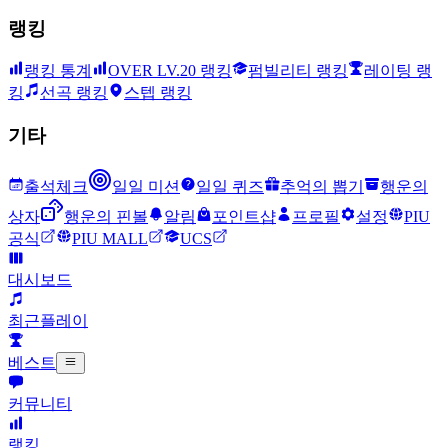
랭킹
랭킹 통계
OVER LV.20 랭킹
펌빌리티 랭킹
레이팅 랭
킹
선곡 랭킹
스텝 랭킹
기타
출석체크
일일 미션
일일 퀴즈
추억의 뽑기
행운의
상자
행운의 핀볼
알림
포인트샵
프로필
설정
PIU
공식
PIU MALL
UCS
대시보드
최근플레이
베스트
커뮤니티
랭킹