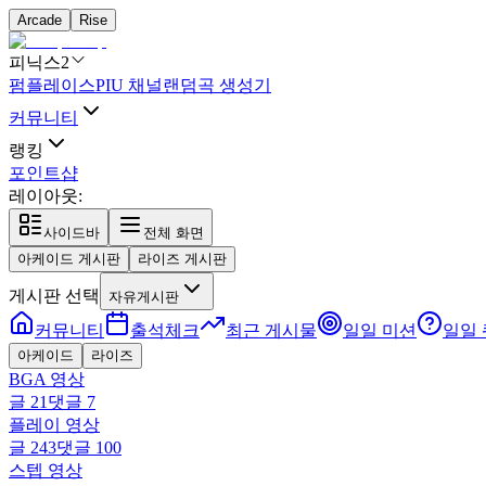
Arcade
Rise
피닉스2
펌플레이스
PIU 채널
랜덤곡 생성기
커뮤니티
랭킹
포인트샵
레이아웃:
사이드바
전체 화면
아케이드 게시판
라이즈 게시판
게시판 선택
자유게시판
커뮤니티
출석체크
최근 게시물
일일 미션
일일
아케이드
라이즈
BGA 영상
글
21
댓글
7
플레이 영상
글
243
댓글
100
스텝 영상