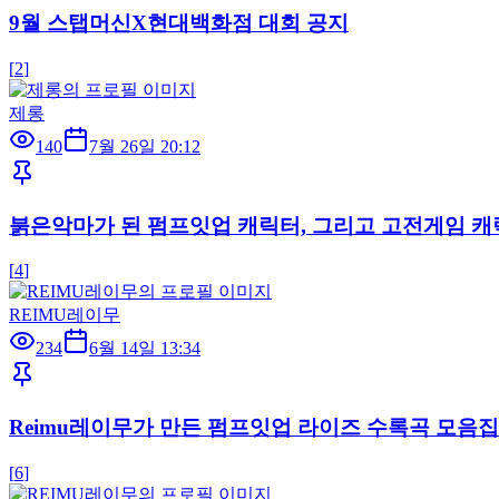
9월 스탭머신X현대백화점 대회 공지
[
2
]
제롱
140
7월 26일 20:12
붉은악마가 된 펌프잇업 캐릭터, 그리고 고전게임 캐릭터
[
4
]
REIMU레이무
234
6월 14일 13:34
Reimu레이무가 만든 펌프잇업 라이즈 수록곡 모음집!! 
[
6
]