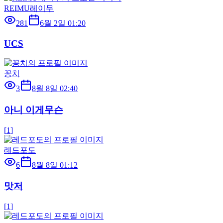
REIMU레이무
281
6월 2일 01:20
UCS
꽁치
3
8월 8일 02:40
아니 이게무슨
[
1
]
레드포도
6
8월 8일 01:12
맛저
[
1
]