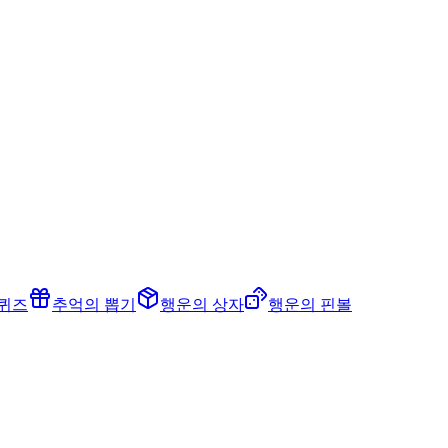
 퀴즈
추억의 뽑기
행운의 상자
행운의 핀볼