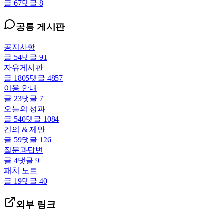
글
67
댓글
8
공통 게시판
공지사항
글
54
댓글
91
자유게시판
글
1805
댓글
4857
이용 안내
글
23
댓글
7
오늘의 성과
글
540
댓글
1084
건의 & 제안
글
59
댓글
126
질문과답변
글
4
댓글
9
패치 노트
글
19
댓글
40
외부 링크