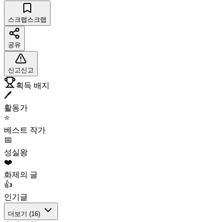
스크랩
스크랩
공유
신고
신고
획득 배지
🖊️
활동가
⭐
베스트 작가
📅
성실왕
❤️
화제의 글
👍
인기글
더보기 (
16
)