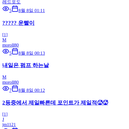
레드포도
5
8월 8일 01:11
????? 운빨이
[
1
]
M
moroll80
5
8월 8일 00:13
내일은 펌프 하는날
M
moroll80
7
8월 8일 00:12
2등중에서 제일빠른데 포인트가 제일적🥵🥵
[
1
]
J
jm1121