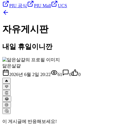
PIU 공식
PIU Mall
UCS
자유게시판
내일 휴일이니깐
닮은살걀
2026년 6월 2일 20:22
61
0
0
🔥
💜
👏
😂
😢
🤔
이 게시글에 반응해보세요!