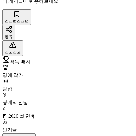
이 게시글에 반응해보세요!
스크랩
스크랩
공유
신고
신고
획득 배지
🏆
명예 작가
🔊
말왕
🏅
명예의 전당
⭐
🧧 2026 설 연휴
👍
인기글