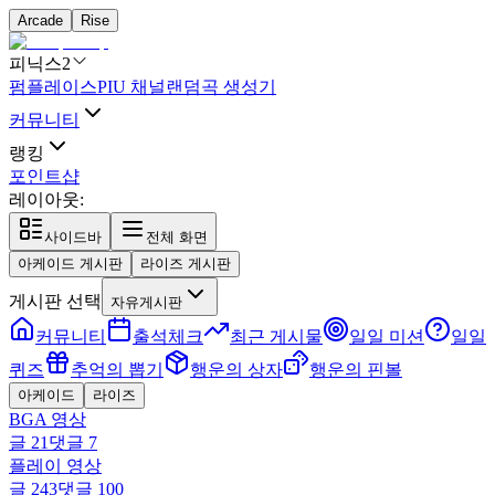
Arcade
Rise
피닉스2
펌플레이스
PIU 채널
랜덤곡 생성기
커뮤니티
랭킹
포인트샵
레이아웃:
사이드바
전체 화면
아케이드 게시판
라이즈 게시판
게시판 선택
자유게시판
커뮤니티
출석체크
최근 게시물
일일 미션
일일
퀴즈
추억의 뽑기
행운의 상자
행운의 핀볼
아케이드
라이즈
BGA 영상
글
21
댓글
7
플레이 영상
글
243
댓글
100