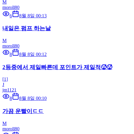
M
moroll80
6
8월 8일 00:13
내일은 펌프 하는날
M
moroll80
8
8월 8일 00:12
2등중에서 제일빠른데 포인트가 제일적🥵🥵
[
1
]
J
jm1121
8
8월 8일 00:10
가끔 운빨이ㄷㄷ
M
moroll80