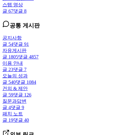
스텝 영상
글
67
댓글
8
공통 게시판
공지사항
글
54
댓글
91
자유게시판
글
1805
댓글
4857
이용 안내
글
23
댓글
7
오늘의 성과
글
540
댓글
1084
건의 & 제안
글
59
댓글
126
질문과답변
글
4
댓글
9
패치 노트
글
19
댓글
40
외부 링크