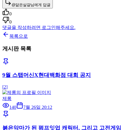
@
닮은살걀
님에게 답글
0
0
댓글을 작성하려면 로그인해주세요.
목록으로
게시판 목록
9월 스탭머신X현대백화점 대회 공지
[
2
]
제롱
140
7월 26일 20:12
붉은악마가 된 펌프잇업 캐릭터, 그리고 고전게임