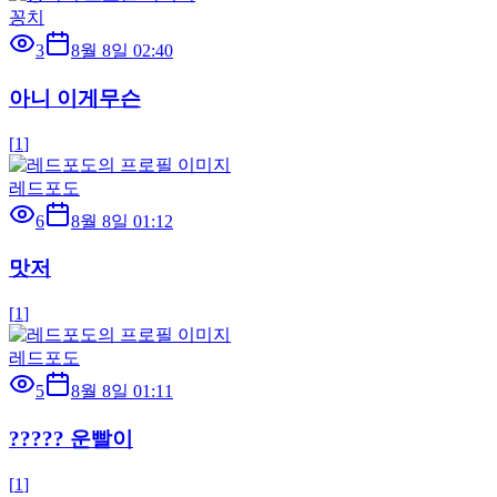
꽁치
3
8월 8일 02:40
아니 이게무슨
[
1
]
레드포도
6
8월 8일 01:12
맛저
[
1
]
레드포도
5
8월 8일 01:11
????? 운빨이
[
1
]