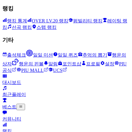
랭킹
랭킹 통계
OVER LV.20 랭킹
펌빌리티 랭킹
레이팅 랭
킹
선곡 랭킹
스텝 랭킹
기타
출석체크
일일 미션
일일 퀴즈
추억의 뽑기
행운의
상자
행운의 핀볼
알림
포인트샵
프로필
설정
PIU
공식
PIU MALL
UCS
대시보드
최근플레이
베스트
커뮤니티
랭킹