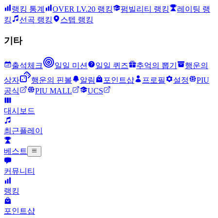
랭킹 통계
OVER LV.20 랭킹
펌빌리티 랭킹
레이팅 랭
킹
선곡 랭킹
스텝 랭킹
기타
출석체크
일일 미션
일일 퀴즈
추억의 뽑기
행운의
상자
행운의 핀볼
알림
포인트샵
프로필
설정
PIU
공식
PIU MALL
UCS
대시보드
최근플레이
베스트
커뮤니티
랭킹
포인트샵