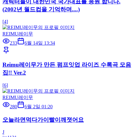
캐릭터들이 대한민국 국가대표를 응원 합니다.
(2002년 월드컵을 기억하며....)
[
4
]
REIMU레이무
233
6월 14일 13:34
Reimu레이무가 만든 펌프잇업 라이즈 수록곡 모음
집!! Ver.2
[
6
]
REIMU레이무
280
6월 2일 01:20
오늘라면먹다가이빨이깨졋어요
J