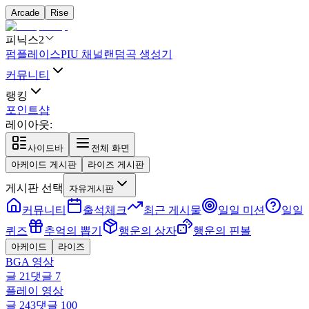
Arcade
Rise
피닉스2
펌플레이스
PIU 채널
랜덤곡 생성기
커뮤니티
랭킹
포인트샵
레이아웃:
사이드바
전체 화면
아케이드 게시판
라이즈 게시판
게시판 선택
자유게시판
커뮤니티
출석체크
최근 게시물
일일 미션
일일
퀴즈
추억의 뽑기
행운의 상자
행운의 핀볼
아케이드
라이즈
BGA 영상
글
21
댓글
7
플레이 영상
글
243
댓글
100