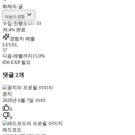
화제의 글
더보기 (
13
)
수집 진행도
13
/
33
39.4
% 완료
경험치 레벨
LEVEL
37
다음 레벨까지
15.0
%
850
EXP 필요
댓글
2
개
꽁치
2026년 6월 7일 16:01
0
0
레드포도