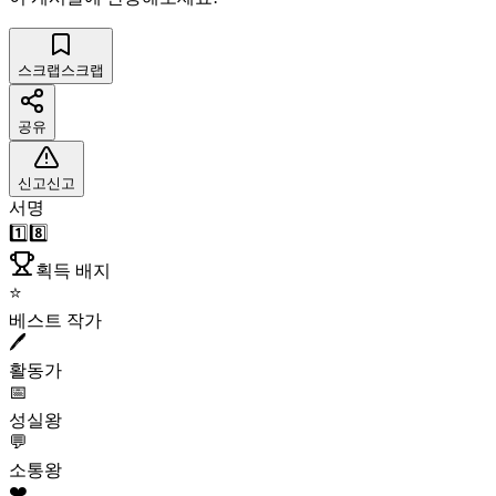
스크랩
스크랩
공유
신고
신고
서명
1️⃣8️⃣
획득 배지
⭐
베스트 작가
🖊️
활동가
📅
성실왕
💬
소통왕
❤️