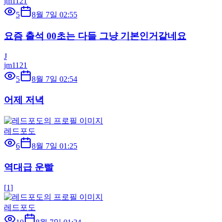
jm1121
5
8월 7일 02:55
요즘 출석 00초는 다들 그냥 기본인거같네요
J
jm1121
5
8월 7일 02:54
어제 저녁
레드포도
6
8월 7일 01:25
역대급 운빨
[
1
]
레드포도