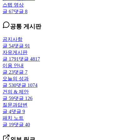
스텝 영상
글
67
댓글
8
공통 게시판
공지사항
글
54
댓글
91
자유게시판
글
1791
댓글
4817
이용 안내
글
23
댓글
7
오늘의 성과
글
530
댓글
1074
건의 & 제안
글
59
댓글
126
질문과답변
글
4
댓글
9
패치 노트
글
19
댓글
40
외부 링크