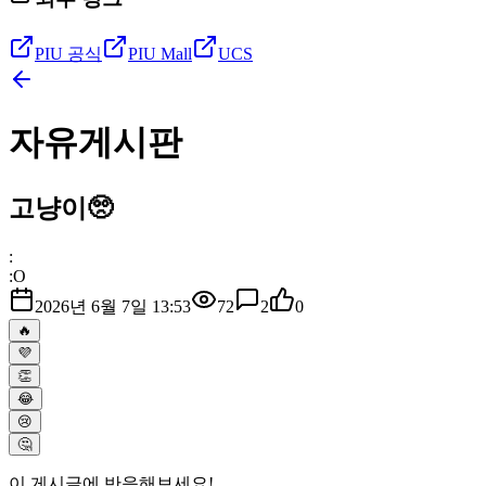
PIU 공식
PIU Mall
UCS
자유게시판
고냥이🥺
:
:O
2026년 6월 7일 13:53
72
2
0
🔥
💜
👏
😂
😢
🤔
이 게시글에 반응해보세요!