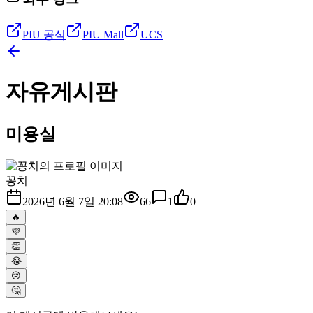
PIU 공식
PIU Mall
UCS
자유게시판
미용실
꽁치
2026년 6월 7일 20:08
66
1
0
🔥
💜
👏
😂
😢
🤔