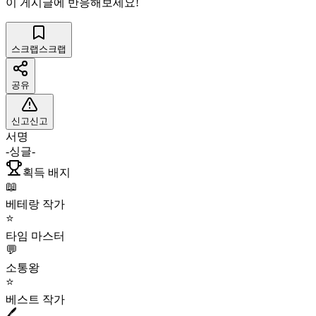
이 게시글에 반응해보세요!
스크랩
스크랩
공유
신고
신고
서명
-싱글-
획득 배지
📖
베테랑 작가
⭐
타임 마스터
💬
소통왕
⭐
베스트 작가
🖊️