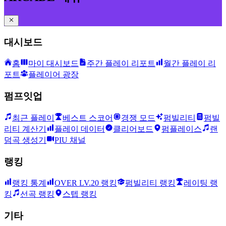
대시보드
홈
마이 대시보드
주간 플레이 리포트
월간 플레이 리
포트
플레이어 광장
펌프잇업
최근 플레이
베스트 스코어
경쟁 모드
펌빌리티
펌빌
리티 계산기
플레이 데이터
클리어보드
펌플레이스
랜
덤곡 생성기
PIU 채널
랭킹
랭킹 통계
OVER LV.20 랭킹
펌빌리티 랭킹
레이팅 랭
킹
선곡 랭킹
스텝 랭킹
기타