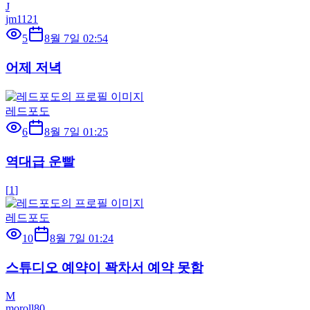
J
jm1121
5
8월 7일 02:54
어제 저녁
레드포도
6
8월 7일 01:25
역대급 운빨
[
1
]
레드포도
10
8월 7일 01:24
스튜디오 예약이 꽉차서 예약 못함
M
moroll80