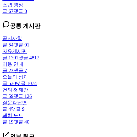
스텝 영상
글
67
댓글
8
공통 게시판
공지사항
글
54
댓글
91
자유게시판
글
1791
댓글
4817
이용 안내
글
23
댓글
7
오늘의 성과
글
530
댓글
1074
건의 & 제안
글
59
댓글
126
질문과답변
글
4
댓글
9
패치 노트
글
19
댓글
40
외부 링크