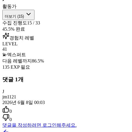
활동가
더보기 (
15
)
수집 진행도
15
/
33
45.5
% 완료
경험치 레벨
LEVEL
41
💫
엑스퍼트
다음 레벨까지
86.5
%
135
EXP 필요
댓글
1
개
J
jm1121
2026년 6월 8일 00:03
0
0
댓글을 작성하려면 로그인해주세요.