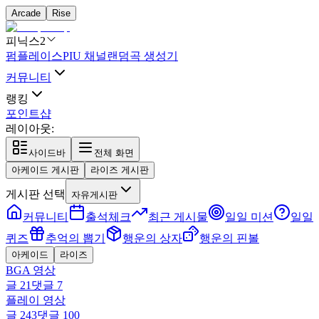
Arcade
Rise
피닉스2
펌플레이스
PIU 채널
랜덤곡 생성기
커뮤니티
랭킹
포인트샵
레이아웃:
사이드바
전체 화면
아케이드 게시판
라이즈 게시판
게시판 선택
자유게시판
커뮤니티
출석체크
최근 게시물
일일 미션
일일
퀴즈
추억의 뽑기
행운의 상자
행운의 핀볼
아케이드
라이즈
BGA 영상
글
21
댓글
7
플레이 영상
글
243
댓글
100