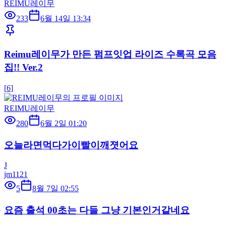
REIMU레이무
233
6월 14일 13:34
Reimu레이무가 만든 펌프잇업 라이즈 수록곡 모음
집!! Ver.2
[
6
]
REIMU레이무
280
6월 2일 01:20
오늘라면먹다가이빨이깨졋어요
J
jm1121
5
8월 7일 02:55
요즘 출석 00초는 다들 그냥 기본인거같네요