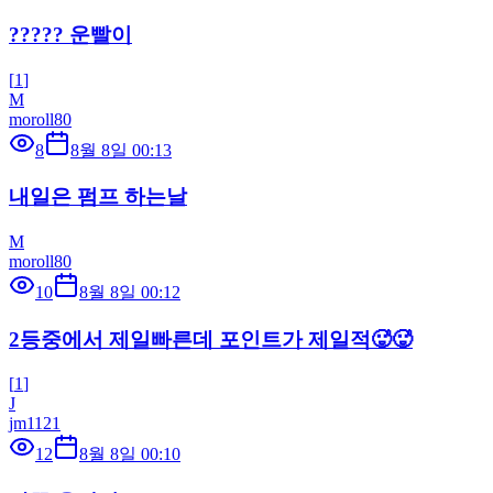
????? 운빨이
[
1
]
M
moroll80
8
8월 8일 00:13
내일은 펌프 하는날
M
moroll80
10
8월 8일 00:12
2등중에서 제일빠른데 포인트가 제일적🥵🥵
[
1
]
J
jm1121
12
8월 8일 00:10