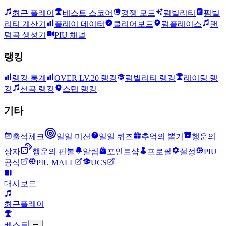
최근 플레이
베스트 스코어
경쟁 모드
펌빌리티
펌빌
리티 계산기
플레이 데이터
클리어보드
펌플레이스
랜
덤곡 생성기
PIU 채널
랭킹
랭킹 통계
OVER LV.20 랭킹
펌빌리티 랭킹
레이팅 랭
킹
선곡 랭킹
스텝 랭킹
기타
출석체크
일일 미션
일일 퀴즈
추억의 뽑기
행운의
상자
행운의 핀볼
알림
포인트샵
프로필
설정
PIU
공식
PIU MALL
UCS
대시보드
최근플레이
베스트