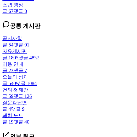
스텝 영상
글
67
댓글
8
공통 게시판
공지사항
글
54
댓글
91
자유게시판
글
1805
댓글
4857
이용 안내
글
23
댓글
7
오늘의 성과
글
540
댓글
1084
건의 & 제안
글
59
댓글
126
질문과답변
글
4
댓글
9
패치 노트
글
19
댓글
40
외부 링크