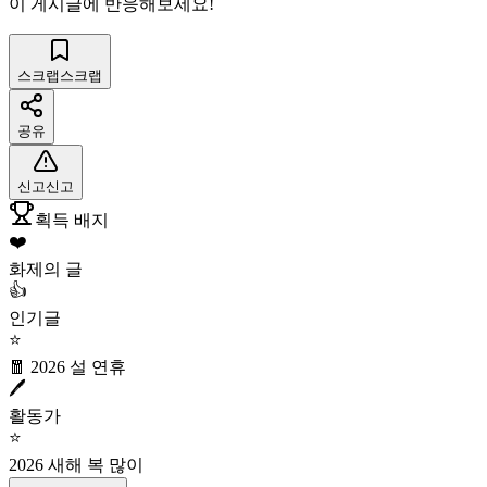
이 게시글에 반응해보세요!
스크랩
스크랩
공유
신고
신고
획득 배지
❤️
화제의 글
👍
인기글
⭐
🧧 2026 설 연휴
🖊️
활동가
⭐
2026 새해 복 많이