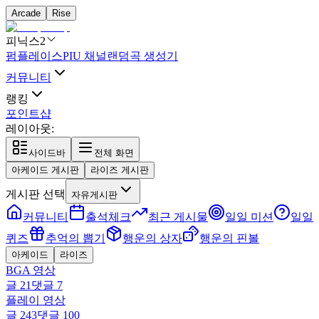
Arcade
Rise
피닉스2
펌플레이스
PIU 채널
랜덤곡 생성기
커뮤니티
랭킹
포인트샵
레이아웃:
사이드바
전체 화면
아케이드 게시판
라이즈 게시판
게시판 선택
자유게시판
커뮤니티
출석체크
최근 게시물
일일 미션
일일
퀴즈
추억의 뽑기
행운의 상자
행운의 핀볼
아케이드
라이즈
BGA 영상
글
21
댓글
7
플레이 영상
글
243
댓글
100