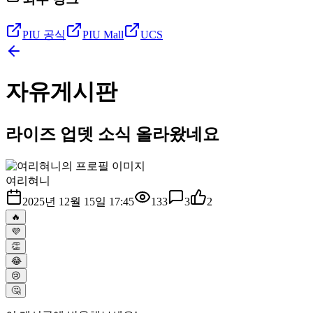
PIU 공식
PIU Mall
UCS
자유게시판
라이즈 업뎃 소식 올라왔네요
여리혀니
2025년 12월 15일 17:45
133
3
2
🔥
💜
👏
😂
😢
🤔