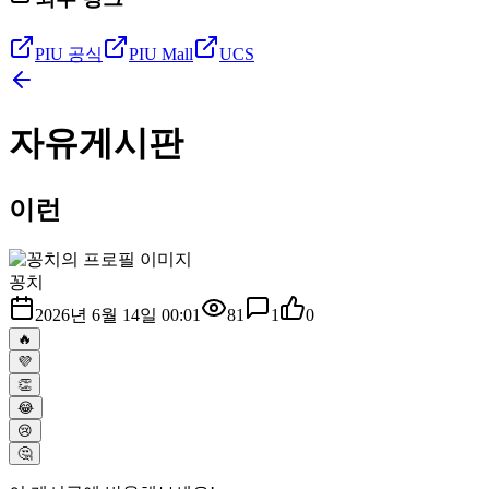
PIU 공식
PIU Mall
UCS
자유게시판
이런
꽁치
2026년 6월 14일 00:01
81
1
0
🔥
💜
👏
😂
😢
🤔