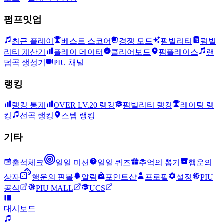
펌프잇업
최근 플레이
베스트 스코어
경쟁 모드
펌빌리티
펌빌
리티 계산기
플레이 데이터
클리어보드
펌플레이스
랜
덤곡 생성기
PIU 채널
랭킹
랭킹 통계
OVER LV.20 랭킹
펌빌리티 랭킹
레이팅 랭
킹
선곡 랭킹
스텝 랭킹
기타
출석체크
일일 미션
일일 퀴즈
추억의 뽑기
행운의
상자
행운의 핀볼
알림
포인트샵
프로필
설정
PIU
공식
PIU MALL
UCS
대시보드