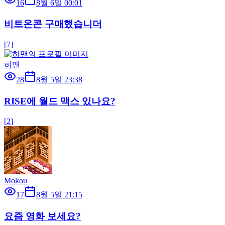
16
8월 6일 00:01
비트온콘 구매했습니더
[
7
]
히맨
28
8월 5일 23:38
RISE에 월드 맥스 있나요?
[
2
]
Mokou
17
8월 5일 21:15
요즘 영화 보세요?