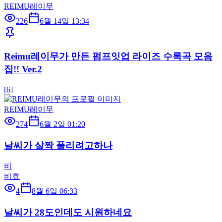
REIMU레이무
226
6월 14일 13:34
Reimu레이무가 만든 펌프잇업 라이즈 수록곡 모음
집!! Ver.2
[
6
]
REIMU레이무
274
6월 2일 01:20
날씨가 살짝 풀리려고하나
비
비효
4
8월 6일 06:33
날씨가 28도인데도 시원하네요