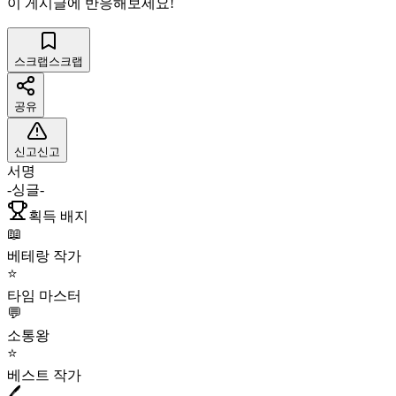
이 게시글에 반응해보세요!
스크랩
스크랩
공유
신고
신고
서명
-싱글-
획득 배지
📖
베테랑 작가
⭐
타임 마스터
💬
소통왕
⭐
베스트 작가
🖊️