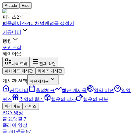
Arcade
Rise
피닉스2
펌플레이스
PIU 채널
랜덤곡 생성기
커뮤니티
랭킹
포인트샵
레이아웃:
사이드바
전체 화면
아케이드 게시판
라이즈 게시판
게시판 선택
자유게시판
커뮤니티
출석체크
최근 게시물
일일 미션
일일
퀴즈
추억의 뽑기
행운의 상자
행운의 핀볼
아케이드
라이즈
BGA 영상
글
21
댓글
7
플레이 영상
글
241
댓글
97