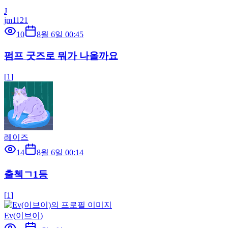
J
jm1121
10
8월 6일 00:45
펌프 굿즈로 뭐가 나올까요
[
1
]
레이즈
14
8월 6일 00:14
출첵ㄱ1등
[
1
]
Ev(이브이)