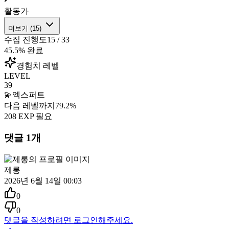
활동가
더보기 (
15
)
수집 진행도
15
/
33
45.5
% 완료
경험치 레벨
LEVEL
39
💫
엑스퍼트
다음 레벨까지
79.2
%
208
EXP 필요
댓글
1
개
제롱
2026년 6월 14일 00:03
0
0
댓글을 작성하려면 로그인해주세요.