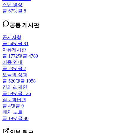
스텝 영상
글
67
댓글
8
공통 게시판
공지사항
글
54
댓글
91
자유게시판
글
1772
댓글
4780
이용 안내
글
23
댓글
7
오늘의 성과
글
520
댓글
1058
건의 & 제안
글
59
댓글
126
질문과답변
글
4
댓글
9
패치 노트
글
19
댓글
40
외부 링크