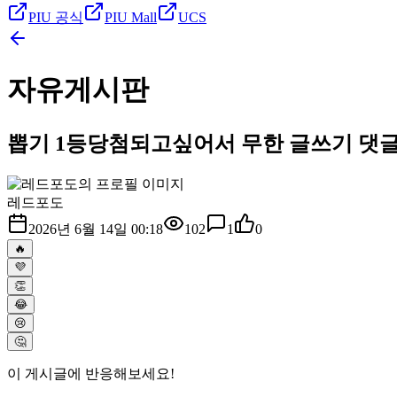
PIU 공식
PIU Mall
UCS
자유게시판
뽑기 1등당첨되고싶어서 무한 글쓰기 댓글 
레드포도
2026년 6월 14일 00:18
102
1
0
🔥
💜
👏
😂
😢
🤔
이 게시글에 반응해보세요!