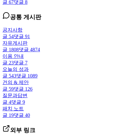
글
67
댓글
8
공통 게시판
공지사항
글
54
댓글
91
자유게시판
글
1808
댓글
4874
이용 안내
글
23
댓글
7
오늘의 성과
글
543
댓글
1089
건의 & 제안
글
59
댓글
126
질문과답변
글
4
댓글
9
패치 노트
글
19
댓글
40
외부 링크