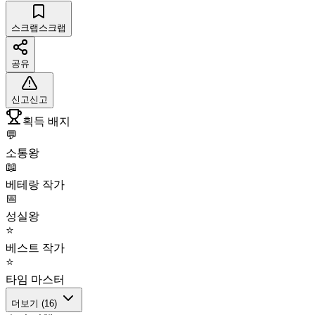
스크랩
스크랩
공유
신고
신고
획득 배지
💬
소통왕
📖
베테랑 작가
📅
성실왕
⭐
베스트 작가
⭐
타임 마스터
더보기 (
16
)