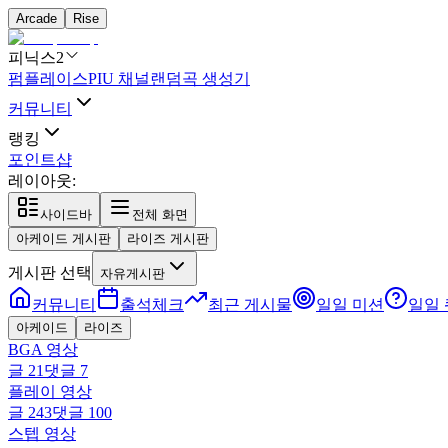
Arcade
Rise
피닉스2
펌플레이스
PIU 채널
랜덤곡 생성기
커뮤니티
랭킹
포인트샵
레이아웃:
사이드바
전체 화면
아케이드 게시판
라이즈 게시판
게시판 선택
자유게시판
커뮤니티
출석체크
최근 게시물
일일 미션
일일
아케이드
라이즈
BGA 영상
글
21
댓글
7
플레이 영상
글
243
댓글
100
스텝 영상