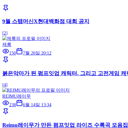
9월 스탭머신X현대백화점 대회 공지
[
2
]
제롱
150
7월 26일 20:12
붉은악마가 된 펌프잇업 캐릭터, 그리고 고전게임 캐릭터
[
4
]
REIMU레이무
238
6월 14일 13:34
Reimu레이무가 만든 펌프잇업 라이즈 수록곡 모음집!! 