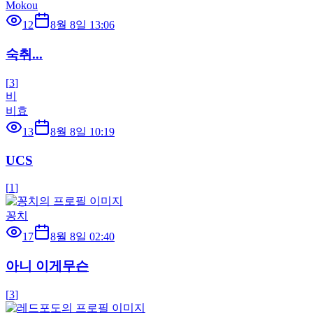
Mokou
12
8월 8일 13:06
숙취...
[
3
]
비
비효
13
8월 8일 10:19
UCS
[
1
]
꽁치
17
8월 8일 02:40
아니 이게무슨
[
3
]