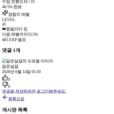
수집 진행도
16
/
33
48.5
% 완료
경험치 레벨
LEVEL
41
👑
펌빌리티 킹
다음 레벨까지
53.5
%
465
EXP 필요
댓글
1
개
닮은살걀
2026년 6월 14일 01:30
0
0
댓글을 작성하려면 로그인해주세요.
목록으로
게시판 목록