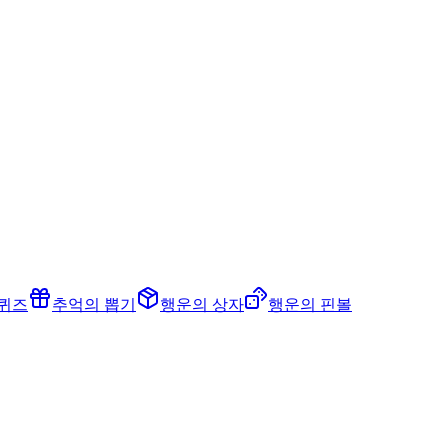
 퀴즈
추억의 뽑기
행운의 상자
행운의 핀볼