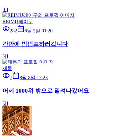
[
6
]
REIMU레이무
282
6월 2일 01:20
간만에 밤펌프하러갑니다
[
4
]
제롱
7
8월 8일 17:23
어제 1000위 밖으로 밀려나갔어요
[
2
]