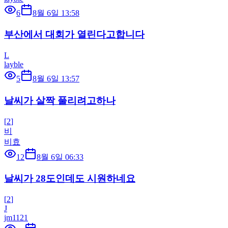
6
8월 6일 13:58
부산에서 대회가 열린다고합니다
L
layble
5
8월 6일 13:57
날씨가 살짝 풀리려고하나
[
2
]
비
비효
12
8월 6일 06:33
날씨가 28도인데도 시원하네요
[
2
]
J
jm1121