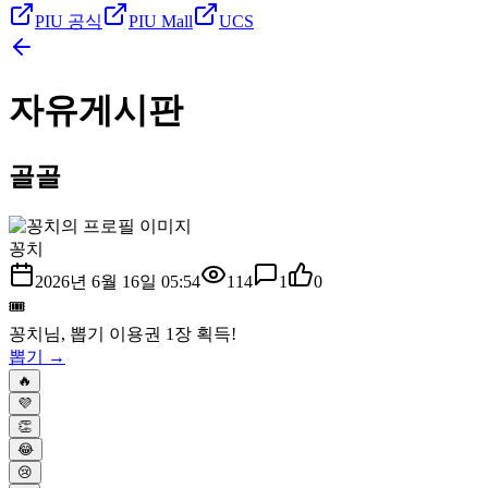
PIU 공식
PIU Mall
UCS
자유게시판
골골
꽁치
2026년 6월 16일 05:54
114
1
0
🎟️
꽁치
님, 뽑기 이용권
1
장 획득!
뽑기 →
🔥
💜
👏
😂
😢