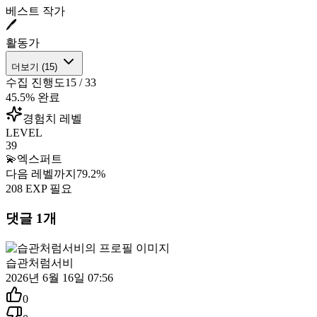
베스트 작가
🖊️
활동가
더보기 (
15
)
수집 진행도
15
/
33
45.5
% 완료
경험치 레벨
LEVEL
39
💫
엑스퍼트
다음 레벨까지
79.2
%
208
EXP 필요
댓글
1
개
습관처럼서비
2026년 6월 16일 07:56
0