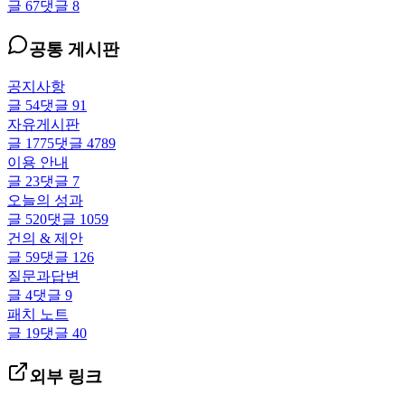
글
67
댓글
8
공통 게시판
공지사항
글
54
댓글
91
자유게시판
글
1775
댓글
4789
이용 안내
글
23
댓글
7
오늘의 성과
글
520
댓글
1059
건의 & 제안
글
59
댓글
126
질문과답변
글
4
댓글
9
패치 노트
글
19
댓글
40
외부 링크