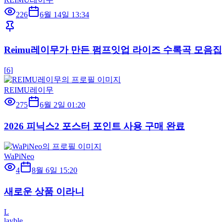
226
6월 14일 13:34
Reimu레이무가 만든 펌프잇업 라이즈 수록곡 모음집!! 
[
6
]
REIMU레이무
275
6월 2일 01:20
2026 피닉스2 포스터 포인트 사용 구매 완료
WaPiNeo
4
8월 6일 15:20
새로운 상품 이라니
L
layble