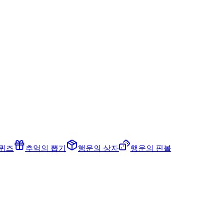
 퀴즈
추억의 뽑기
행운의 상자
행운의 핀볼