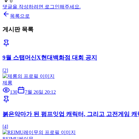
0
댓글을 작성하려면 로그인해주세요.
목록으로
게시판 목록
9월 스탭머신X현대백화점 대회 공지
[
2
]
제롱
130
7월 26일 20:12
붉은악마가 된 펌프잇업 캐릭터, 그리고 고전게임 캐릭터
[
4
]
REIMU레이무