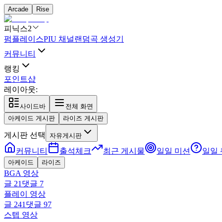
Arcade
Rise
피닉스2
펌플레이스
PIU 채널
랜덤곡 생성기
커뮤니티
랭킹
포인트샵
레이아웃:
사이드바
전체 화면
아케이드 게시판
라이즈 게시판
게시판 선택
자유게시판
커뮤니티
출석체크
최근 게시물
일일 미션
일일
아케이드
라이즈
BGA 영상
글
21
댓글
7
플레이 영상
글
241
댓글
97
스텝 영상