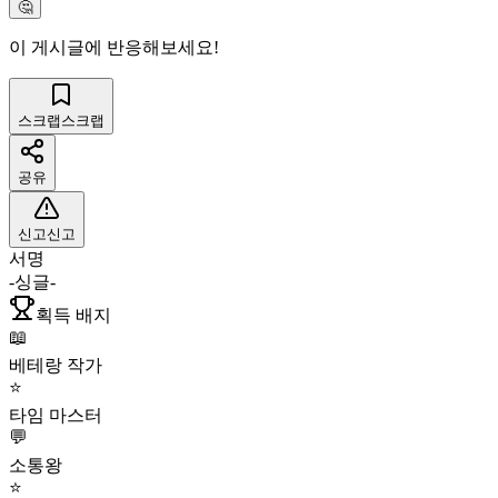
🤔
이 게시글에 반응해보세요!
스크랩
스크랩
공유
신고
신고
서명
-싱글-
획득 배지
📖
베테랑 작가
⭐
타임 마스터
💬
소통왕
⭐