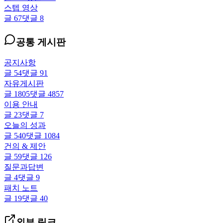
스텝 영상
글
67
댓글
8
공통 게시판
공지사항
글
54
댓글
91
자유게시판
글
1805
댓글
4857
이용 안내
글
23
댓글
7
오늘의 성과
글
540
댓글
1084
건의 & 제안
글
59
댓글
126
질문과답변
글
4
댓글
9
패치 노트
글
19
댓글
40
외부 링크