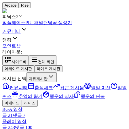
Arcade
Rise
피닉스2
펌플레이스
PIU 채널
랜덤곡 생성기
커뮤니티
랭킹
포인트샵
레이아웃:
사이드바
전체 화면
아케이드 게시판
라이즈 게시판
게시판 선택
자유게시판
커뮤니티
출석체크
최근 게시물
일일 미션
일일
퀴즈
추억의 뽑기
행운의 상자
행운의 핀볼
아케이드
라이즈
BGA 영상
글
21
댓글
7
플레이 영상
글
243
댓글
100