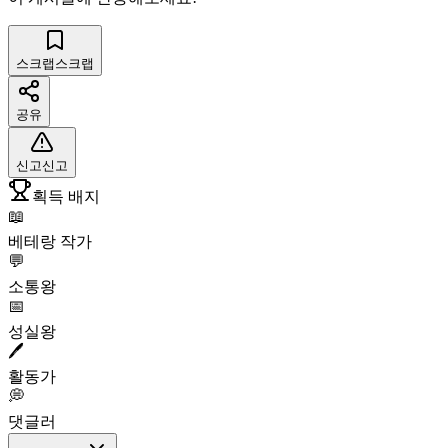
스크랩
스크랩
공유
신고
신고
획득 배지
📖
베테랑 작가
💬
소통왕
📅
성실왕
🖊️
활동가
💭
댓글러