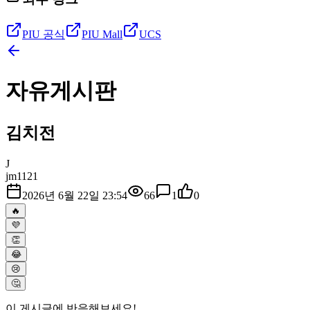
PIU 공식
PIU Mall
UCS
자유게시판
김치전
J
jm1121
2026년 6월 22일 23:54
66
1
0
🔥
💜
👏
😂
😢
🤔
이 게시글에 반응해보세요!