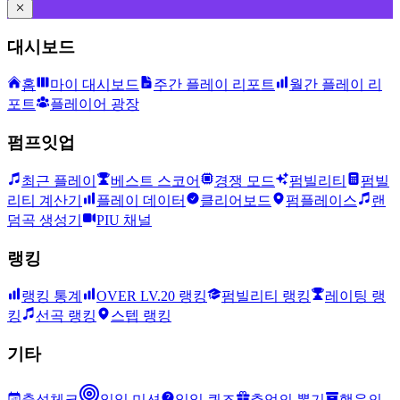
대시보드
홈
마이 대시보드
주간 플레이 리포트
월간 플레이 리
포트
플레이어 광장
펌프잇업
최근 플레이
베스트 스코어
경쟁 모드
펌빌리티
펌빌
리티 계산기
플레이 데이터
클리어보드
펌플레이스
랜
덤곡 생성기
PIU 채널
랭킹
랭킹 통계
OVER LV.20 랭킹
펌빌리티 랭킹
레이팅 랭
킹
선곡 랭킹
스텝 랭킹
기타
출석체크
일일 미션
일일 퀴즈
추억의 뽑기
행운의