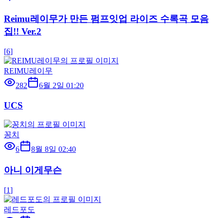
Reimu레이무가 만든 펌프잇업 라이즈 수록곡 모음
집!! Ver.2
[
6
]
REIMU레이무
282
6월 2일 01:20
UCS
꽁치
6
8월 8일 02:40
아니 이게무슨
[
1
]
레드포도