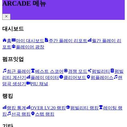
ARCADE 메뉴
대시보드
홈
마이 대시보드
주간 플레이 리포트
월간 플레이 리
포트
플레이어 광장
펌프잇업
최근 플레이
베스트 스코어
경쟁 모드
펌빌리티
펌빌
리티 계산기
플레이 데이터
클리어보드
펌플레이스
랜
덤곡 생성기
PIU 채널
랭킹
랭킹 통계
OVER LV.20 랭킹
펌빌리티 랭킹
레이팅 랭
킹
선곡 랭킹
스텝 랭킹
기타