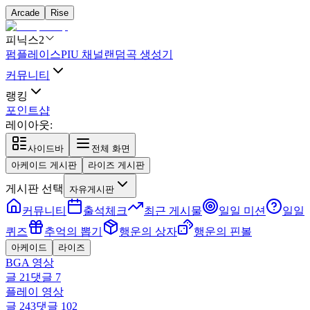
Arcade
Rise
피닉스2
펌플레이스
PIU 채널
랜덤곡 생성기
커뮤니티
랭킹
포인트샵
레이아웃:
사이드바
전체 화면
아케이드 게시판
라이즈 게시판
게시판 선택
자유게시판
커뮤니티
출석체크
최근 게시물
일일 미션
일일
퀴즈
추억의 뽑기
행운의 상자
행운의 핀볼
아케이드
라이즈
BGA 영상
글
21
댓글
7
플레이 영상
글
243
댓글
102