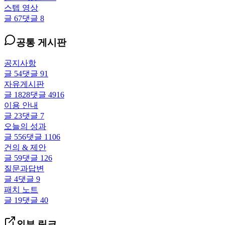
스텝 영상
글
67
댓글
8
공통 게시판
공지사항
글
54
댓글
91
자유게시판
글
1828
댓글
4916
이용 안내
글
23
댓글
7
오늘의 성과
글
556
댓글
1106
건의 & 제안
글
59
댓글
126
질문과답변
글
4
댓글
9
패치 노트
글
19
댓글
40
외부 링크