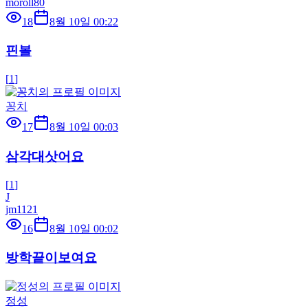
moroll80
18
8월 10일 00:22
핀볼
[
1
]
꽁치
17
8월 10일 00:03
삼각대삿어요
[
1
]
J
jm1121
16
8월 10일 00:02
방학끝이보여요
정성