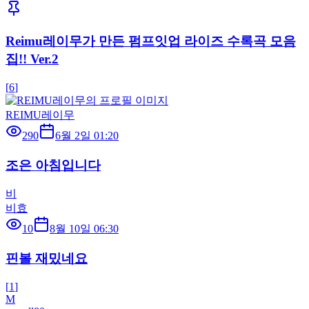
Reimu레이무가 만든 펌프잇업 라이즈 수록곡 모음
집!! Ver.2
[
6
]
REIMU레이무
290
6월 2일 01:20
조은 아침입니다
비
비효
10
8월 10일 06:30
핀볼 재밌네요
[
1
]
M