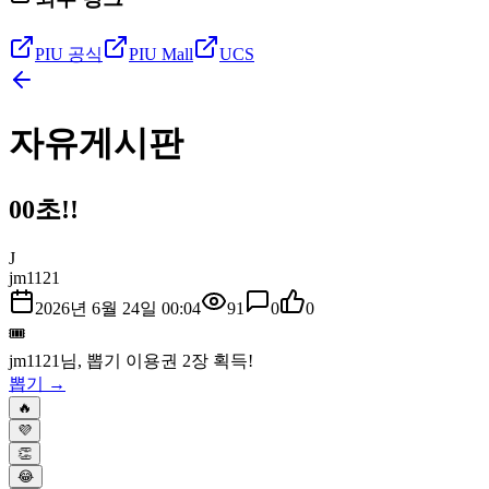
PIU 공식
PIU Mall
UCS
자유게시판
00초!!
J
jm1121
2026년 6월 24일 00:04
91
0
0
🎟️
jm1121
님, 뽑기 이용권
2
장 획득!
뽑기 →
🔥
💜
👏
😂