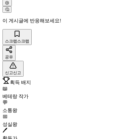
😢
🤔
이 게시글에 반응해보세요!
스크랩
스크랩
공유
신고
신고
획득 배지
📖
베테랑 작가
💬
소통왕
📅
성실왕
🖊️
활동가