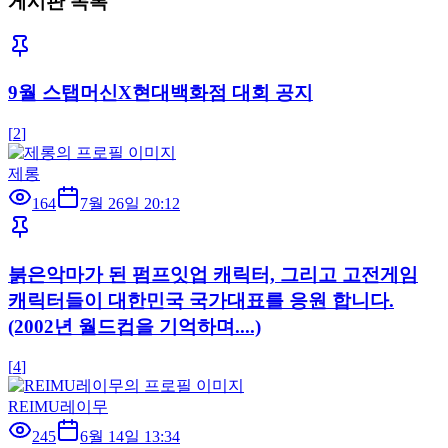
게시판 목록
9월 스탭머신X현대백화점 대회 공지
[
2
]
제롱
164
7월 26일 20:12
붉은악마가 된 펌프잇업 캐릭터, 그리고 고전게임
캐릭터들이 대한민국 국가대표를 응원 합니다.
(2002년 월드컵을 기억하며....)
[
4
]
REIMU레이무
245
6월 14일 13:34