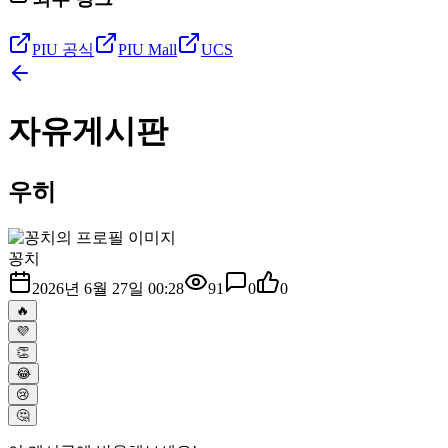
PIU 공식
PIU Mall
UCS
자유게시판
우히
꽁치
2026년 6월 27일 00:28
91
0
0
🔥
💜
👏
😂
😢
🤔