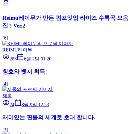
Reimu레이무가 만든 펌프잇업 라이즈 수록곡 모음
집!! Ver.2
[
6
]
REIMU레이무
286
6월 2일 01:20
칭호와 뱃지 획득!
[
4
]
제롱
24
8월 9일 12:53
재미있는 핀볼의 세계로 초대 합니다.
[
3
]