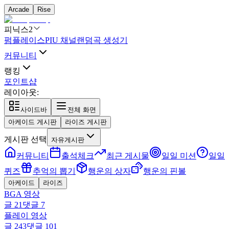
Arcade
Rise
피닉스2
펌플레이스
PIU 채널
랜덤곡 생성기
커뮤니티
랭킹
포인트샵
레이아웃:
사이드바
전체 화면
아케이드 게시판
라이즈 게시판
게시판 선택
자유게시판
커뮤니티
출석체크
최근 게시물
일일 미션
일일
퀴즈
추억의 뽑기
행운의 상자
행운의 핀볼
아케이드
라이즈
BGA 영상
글
21
댓글
7
플레이 영상
글
243
댓글
101