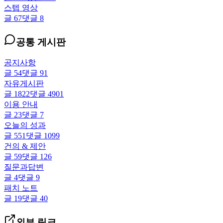
스텝 영상
글
67
댓글
8
공통 게시판
공지사항
글
54
댓글
91
자유게시판
글
1822
댓글
4901
이용 안내
글
23
댓글
7
오늘의 성과
글
551
댓글
1099
건의 & 제안
글
59
댓글
126
질문과답변
글
4
댓글
9
패치 노트
글
19
댓글
40
외부 링크