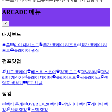
컨텐츠의 저작권 및 소유권은 (주) 안다미로에게 있습니다.
ARCADE 메뉴
대시보드
홈
마이 대시보드
주간 플레이 리포트
월간 플레이 리
포트
플레이어 광장
펌프잇업
최근 플레이
베스트 스코어
경쟁 모드
펌빌리티
펌빌
리티 계산기
플레이 데이터
클리어보드
펌플레이스
랜
덤곡 생성기
PIU 채널
랭킹
랭킹 통계
OVER LV.20 랭킹
펌빌리티 랭킹
레이팅 랭
킹
선곡 랭킹
스텝 랭킹