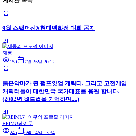
게시판 목록
9월 스탭머신X현대백화점 대회 공지
[
2
]
제롱
159
7월 26일 20:12
붉은악마가 된 펌프잇업 캐릭터, 그리고 고전게임
캐릭터들이 대한민국 국가대표를 응원 합니다.
(2002년 월드컵을 기억하며....)
[
4
]
REIMU레이무
245
6월 14일 13:34