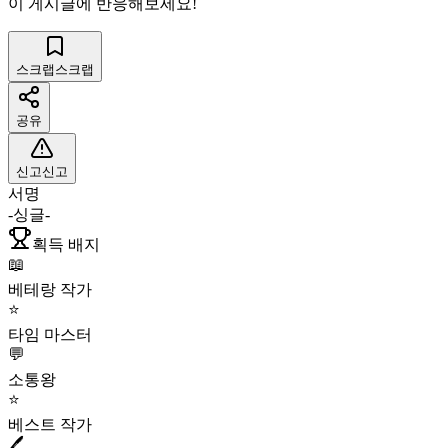
이 게시글에 반응해보세요!
스크랩
스크랩
공유
신고
신고
서명
-싱글-
획득 배지
📖
베테랑 작가
⭐
타임 마스터
💬
소통왕
⭐
베스트 작가
🖊️