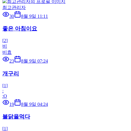
최고관리자
30
8월 9일 11:11
좋은 아침이요
[
2
]
비
비효
23
8월 9일 07:24
개구리
[
1
]
:
:O
19
8월 9일 04:24
불닭을먹다
[
1
]