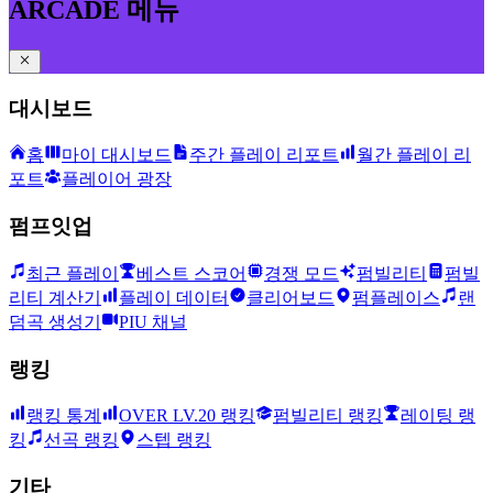
ARCADE 메뉴
대시보드
홈
마이 대시보드
주간 플레이 리포트
월간 플레이 리
포트
플레이어 광장
펌프잇업
최근 플레이
베스트 스코어
경쟁 모드
펌빌리티
펌빌
리티 계산기
플레이 데이터
클리어보드
펌플레이스
랜
덤곡 생성기
PIU 채널
랭킹
랭킹 통계
OVER LV.20 랭킹
펌빌리티 랭킹
레이팅 랭
킹
선곡 랭킹
스텝 랭킹
기타