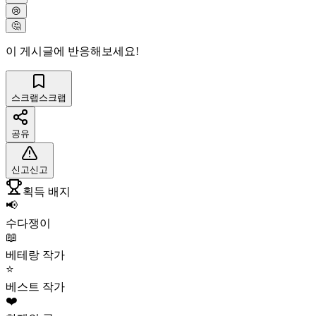
😢
🤔
이 게시글에 반응해보세요!
스크랩
스크랩
공유
신고
신고
획득 배지
📢
수다쟁이
📖
베테랑 작가
⭐
베스트 작가
❤️