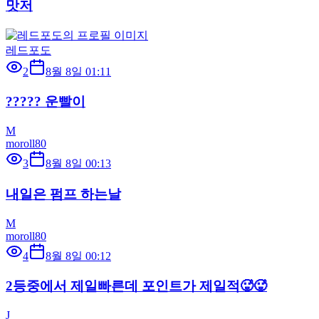
맛저
레드포도
2
8월 8일 01:11
????? 운빨이
M
moroll80
3
8월 8일 00:13
내일은 펌프 하는날
M
moroll80
4
8월 8일 00:12
2등중에서 제일빠른데 포인트가 제일적🥵🥵
J