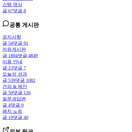
스텝 영상
글
67
댓글
8
공통 게시판
공지사항
글
54
댓글
91
자유게시판
글
1804
댓글
4849
이용 안내
글
23
댓글
7
오늘의 성과
글
539
댓글
1082
건의 & 제안
글
59
댓글
126
질문과답변
글
4
댓글
9
패치 노트
글
19
댓글
40
외부 링크