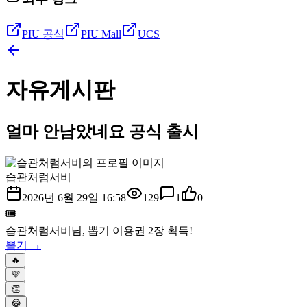
PIU 공식
PIU Mall
UCS
자유게시판
얼마 안남았네요 공식 출시
습관처럼서비
2026년 6월 29일 16:58
129
1
0
🎟️
습관처럼서비
님, 뽑기 이용권
2
장 획득!
뽑기 →
🔥
💜
👏
😂