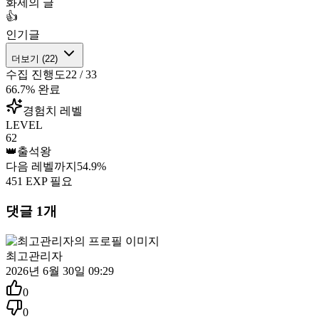
화제의 글
👍
인기글
더보기 (
22
)
수집 진행도
22
/
33
66.7
% 완료
경험치 레벨
LEVEL
62
👑
출석왕
다음 레벨까지
54.9
%
451
EXP 필요
댓글
1
개
최고관리자
2026년 6월 30일 09:29
0
0