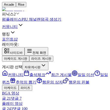
Arcade
Rise
피닉스2
펌플레이스
PIU 채널
랜덤곡 생성기
커뮤니티
랭킹
포인트샵
레이아웃:
사이드바
전체 화면
아케이드 게시판
라이즈 게시판
게시판 선택
자유게시판
커뮤니티
출석체크
최근 게시물
일일 미션
일일
퀴즈
추억의 뽑기
행운의 상자
행운의 핀볼
아케이드
라이즈
BGA 영상
글
21
댓글
7
플레이 영상
글
243
댓글
100