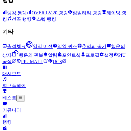
랭킹
랭킹 통계
OVER LV.20 랭킹
펌빌리티 랭킹
레이팅 랭
킹
선곡 랭킹
스텝 랭킹
기타
출석체크
일일 미션
일일 퀴즈
추억의 뽑기
행운의
상자
행운의 핀볼
알림
포인트샵
프로필
설정
PIU
공식
PIU MALL
UCS
대시보드
최근플레이
베스트
커뮤니티
랭킹