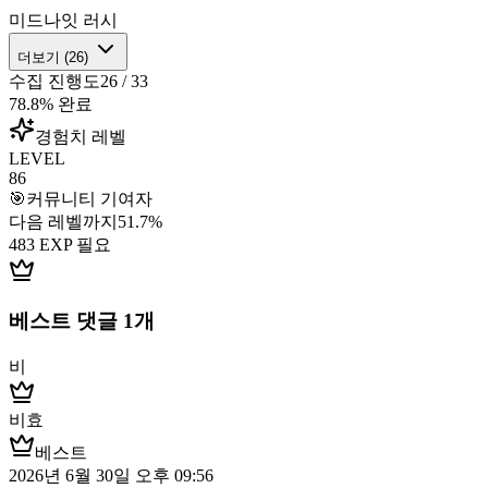
미드나잇 러시
더보기 (
26
)
수집 진행도
26
/
33
78.8
% 완료
경험치 레벨
LEVEL
86
🎯
커뮤니티 기여자
다음 레벨까지
51.7
%
483
EXP 필요
베스트 댓글
1
개
비
비효
베스트
2026년 6월 30일 오후 09:56