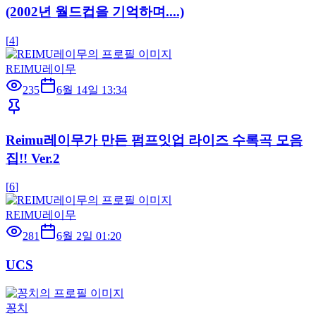
(2002년 월드컵을 기억하며....)
[
4
]
REIMU레이무
235
6월 14일 13:34
Reimu레이무가 만든 펌프잇업 라이즈 수록곡 모음
집!! Ver.2
[
6
]
REIMU레이무
281
6월 2일 01:20
UCS
꽁치