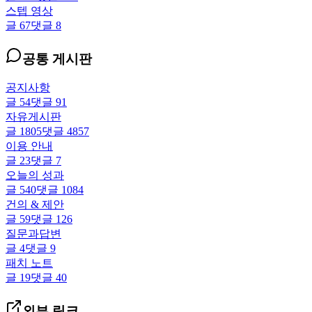
스텝 영상
글
67
댓글
8
공통 게시판
공지사항
글
54
댓글
91
자유게시판
글
1805
댓글
4857
이용 안내
글
23
댓글
7
오늘의 성과
글
540
댓글
1084
건의 & 제안
글
59
댓글
126
질문과답변
글
4
댓글
9
패치 노트
글
19
댓글
40
외부 링크