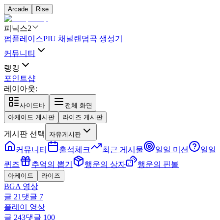
Arcade
Rise
피닉스2
펌플레이스
PIU 채널
랜덤곡 생성기
커뮤니티
랭킹
포인트샵
레이아웃:
사이드바
전체 화면
아케이드 게시판
라이즈 게시판
게시판 선택
자유게시판
커뮤니티
출석체크
최근 게시물
일일 미션
일일
퀴즈
추억의 뽑기
행운의 상자
행운의 핀볼
아케이드
라이즈
BGA 영상
글
21
댓글
7
플레이 영상
글
243
댓글
100