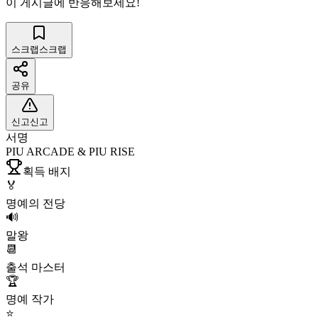
이 게시글에 반응해보세요!
스크랩
스크랩
공유
신고
신고
서명
PIU ARCADE & PIU RISE
획득 배지
🏅
명예의 전당
🔊
말왕
📆
출석 마스터
🏆
명예 작가
⭐