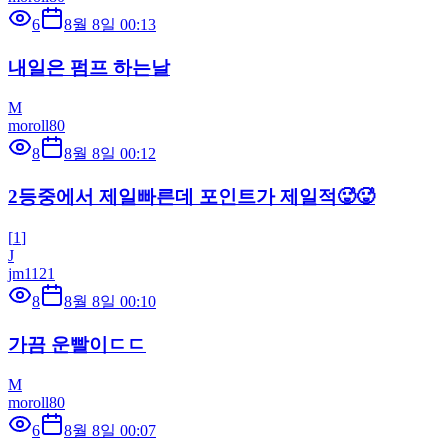
6
8월 8일 00:13
내일은 펌프 하는날
M
moroll80
8
8월 8일 00:12
2등중에서 제일빠른데 포인트가 제일적🥵🥵
[
1
]
J
jm1121
8
8월 8일 00:10
가끔 운빨이ㄷㄷ
M
moroll80
6
8월 8일 00:07