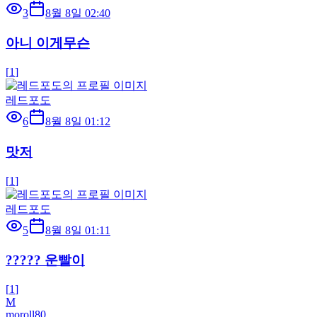
3
8월 8일 02:40
아니 이게무슨
[
1
]
레드포도
6
8월 8일 01:12
맛저
[
1
]
레드포도
5
8월 8일 01:11
????? 운빨이
[
1
]
M
moroll80