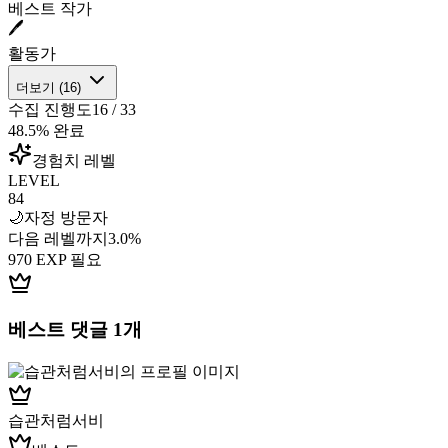
베스트 작가
🖊️
활동가
더보기 (
16
)
수집 진행도
16
/
33
48.5
% 완료
경험치 레벨
LEVEL
84
🌙
자정 방문자
다음 레벨까지
3.0
%
970
EXP 필요
베스트 댓글
1
개
습관처럼서비