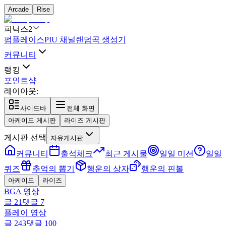
Arcade
Rise
피닉스2
펌플레이스
PIU 채널
랜덤곡 생성기
커뮤니티
랭킹
포인트샵
레이아웃:
사이드바
전체 화면
아케이드 게시판
라이즈 게시판
게시판 선택
자유게시판
커뮤니티
출석체크
최근 게시물
일일 미션
일일
퀴즈
추억의 뽑기
행운의 상자
행운의 핀볼
아케이드
라이즈
BGA 영상
글
21
댓글
7
플레이 영상
글
243
댓글
100