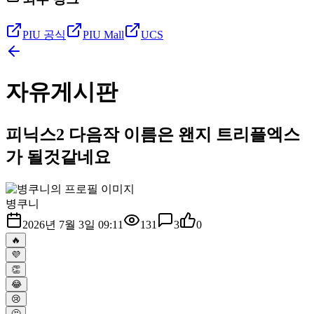
PIU 공식
PIU Mall
UCS
자유게시판
피닉스2 다음작 이름은 왠지 트리플엑스
가 될것같네요
병쿠니
2026년 7월 3일 09:11
131
3
0
🔥
💜
👏
😂
😢
🤔