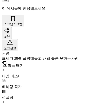
이 게시글에 반응해보세요!
스크랩
스크랩
공유
신고
신고
서명
프세카 38렙 풀콤해놓고 37렙 풀콤 못하는사람
획득 배지
⭐
타임 마스터
📖
베테랑 작가
📅
성실왕
⭐