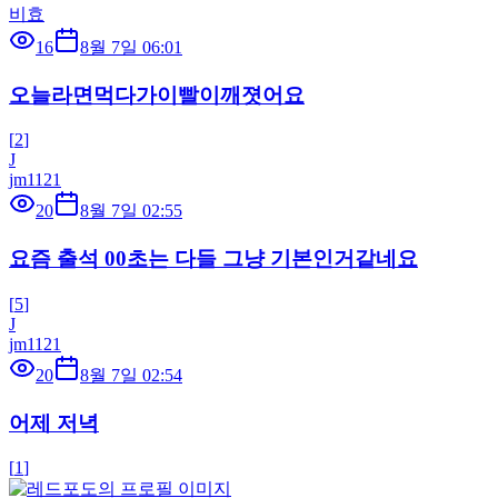
비효
16
8월 7일 06:01
오늘라면먹다가이빨이깨졋어요
[
2
]
J
jm1121
20
8월 7일 02:55
요즘 출석 00초는 다들 그냥 기본인거같네요
[
5
]
J
jm1121
20
8월 7일 02:54
어제 저녁
[
1
]