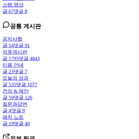
스텝 영상
글
67
댓글
8
공통 게시판
공지사항
글
54
댓글
91
자유게시판
글
1795
댓글
4843
이용 안내
글
23
댓글
7
오늘의 성과
글
535
댓글
1077
건의 & 제안
글
59
댓글
126
질문과답변
글
4
댓글
9
패치 노트
글
19
댓글
40
외부 링크