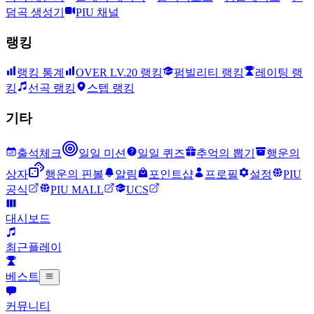
덤곡 생성기
PIU 채널
랭킹
랭킹 통계
OVER LV.20 랭킹
펌빌리티 랭킹
레이팅 랭
킹
선곡 랭킹
스텝 랭킹
기타
출석체크
일일 미션
일일 퀴즈
추억의 뽑기
행운의
상자
행운의 핀볼
알림
포인트샵
프로필
설정
PIU
공식
PIU MALL
UCS
대시보드
최근플레이
베스트
커뮤니티