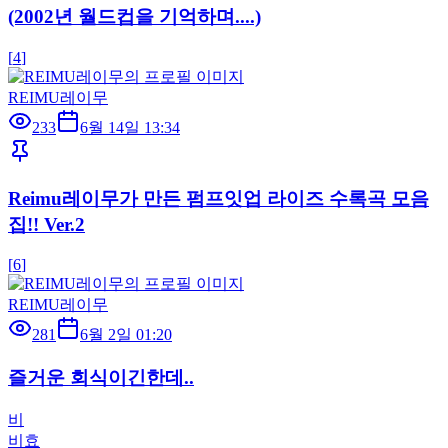
(2002년 월드컵을 기억하며....)
[
4
]
REIMU레이무
233
6월 14일 13:34
Reimu레이무가 만든 펌프잇업 라이즈 수록곡 모음
집!! Ver.2
[
6
]
REIMU레이무
281
6월 2일 01:20
즐거운 회식이긴한데..
비
비효