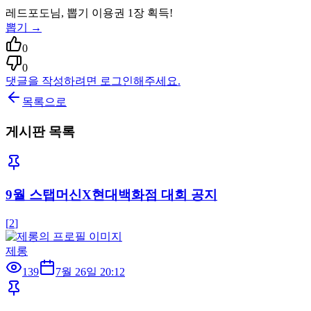
레드포도
님, 뽑기 이용권
1
장 획득!
뽑기 →
0
0
댓글을 작성하려면 로그인해주세요.
목록으로
게시판 목록
9월 스탭머신X현대백화점 대회 공지
[
2
]
제롱
139
7월 26일 20:12