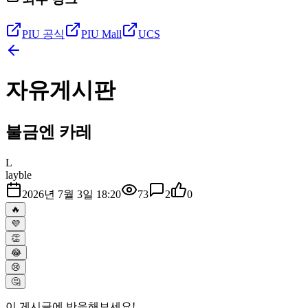
PIU 공식
PIU Mall
UCS
자유게시판
불금엔 카레
L
layble
2026년 7월 3일 18:20
73
2
0
🔥
💜
👏
😂
😢
🤔
이 게시글에 반응해보세요!