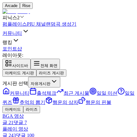
Arcade
Rise
피닉스2
펌플레이스
PIU 채널
랜덤곡 생성기
커뮤니티
랭킹
포인트샵
레이아웃:
사이드바
전체 화면
아케이드 게시판
라이즈 게시판
게시판 선택
자유게시판
커뮤니티
출석체크
최근 게시물
일일 미션
일일
퀴즈
추억의 뽑기
행운의 상자
행운의 핀볼
아케이드
라이즈
BGA 영상
글
21
댓글
7
플레이 영상
글
243
댓글
100