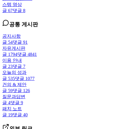
스텝 영상
글
67
댓글
8
공통 게시판
공지사항
글
54
댓글
91
자유게시판
글
1794
댓글
4841
이용 안내
글
23
댓글
7
오늘의 성과
글
535
댓글
1077
건의 & 제안
글
59
댓글
126
질문과답변
글
4
댓글
9
패치 노트
글
19
댓글
40
외부 링크