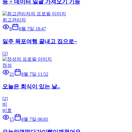
능 + 데이터 일괄 가져오기 기능
최고관리자
8
8월 7일 18:47
일주 목포여행 끝내고 집으로~
[
2
]
정성
21
8월 7일 11:52
오늘은 회식이 있는 날..
[
2
]
비
비효
15
8월 7일 06:01
오늘라면먹다가이빨이깨졋어요