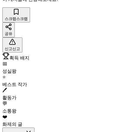
스크랩
스크랩
공유
신고
신고
획득 배지
📅
성실왕
⭐
베스트 작가
🖊️
활동가
💬
소통왕
❤️
화제의 글