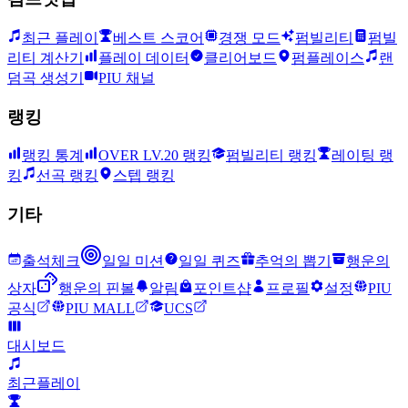
최근 플레이
베스트 스코어
경쟁 모드
펌빌리티
펌빌
리티 계산기
플레이 데이터
클리어보드
펌플레이스
랜
덤곡 생성기
PIU 채널
랭킹
랭킹 통계
OVER LV.20 랭킹
펌빌리티 랭킹
레이팅 랭
킹
선곡 랭킹
스텝 랭킹
기타
출석체크
일일 미션
일일 퀴즈
추억의 뽑기
행운의
상자
행운의 핀볼
알림
포인트샵
프로필
설정
PIU
공식
PIU MALL
UCS
대시보드
최근플레이