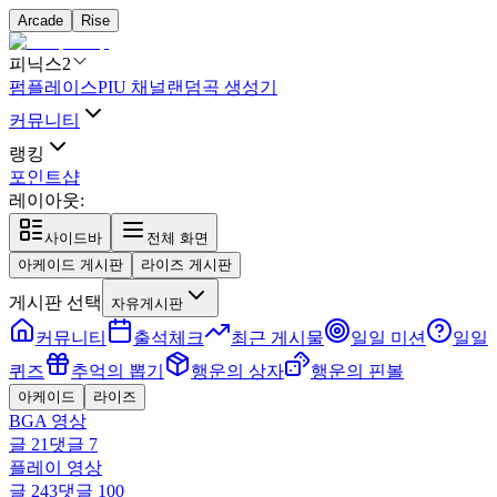
Arcade
Rise
피닉스2
펌플레이스
PIU 채널
랜덤곡 생성기
커뮤니티
랭킹
포인트샵
레이아웃:
사이드바
전체 화면
아케이드 게시판
라이즈 게시판
게시판 선택
자유게시판
커뮤니티
출석체크
최근 게시물
일일 미션
일일
퀴즈
추억의 뽑기
행운의 상자
행운의 핀볼
아케이드
라이즈
BGA 영상
글
21
댓글
7
플레이 영상
글
243
댓글
100