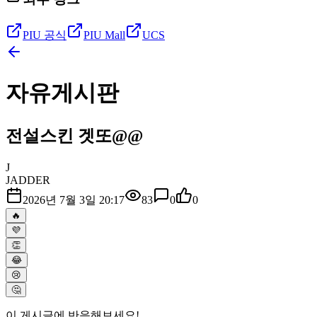
PIU 공식
PIU Mall
UCS
자유게시판
전설스킨 겟또@@
J
JADDER
2026년 7월 3일 20:17
83
0
0
🔥
💜
👏
😂
😢
🤔
이 게시글에 반응해보세요!