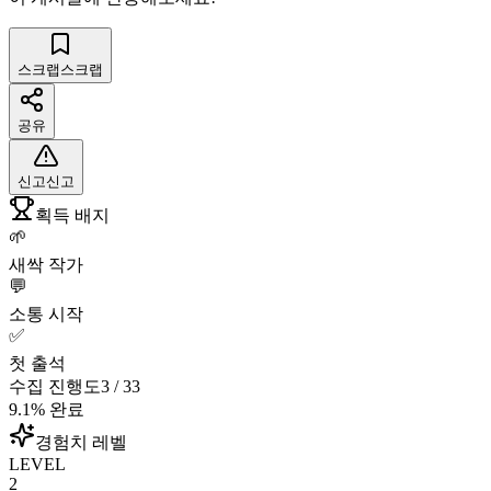
스크랩
스크랩
공유
신고
신고
획득 배지
🌱
새싹 작가
💬
소통 시작
✅
첫 출석
수집 진행도
3
/
33
9.1
% 완료
경험치 레벨
LEVEL
2