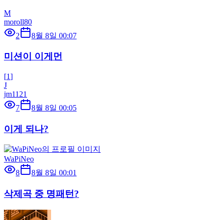
M
moroll80
2
8월 8일 00:07
미션이 이게먼
[
1
]
J
jm1121
7
8월 8일 00:05
이게 되나?
WaPiNeo
8
8월 8일 00:01
삭제곡 중 명패턴?