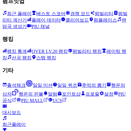
펌프잇업
최근 플레이
베스트 스코어
경쟁 모드
펌빌리티
펌빌
리티 계산기
플레이 데이터
클리어보드
펌플레이스
랜
덤곡 생성기
PIU 채널
랭킹
랭킹 통계
OVER LV.20 랭킹
펌빌리티 랭킹
레이팅 랭
킹
선곡 랭킹
스텝 랭킹
기타
출석체크
일일 미션
일일 퀴즈
추억의 뽑기
행운의
상자
행운의 핀볼
알림
포인트샵
프로필
설정
PIU
공식
PIU MALL
UCS
대시보드
최근플레이