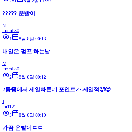
281
6월 2일 01:20
????? 운빨이
M
moroll80
1
8월 8일 00:13
내일은 펌프 하는날
M
moroll80
2
8월 8일 00:12
2등중에서 제일빠른데 포인트가 제일적🥵🥵
J
jm1121
3
8월 8일 00:10
가끔 운빨이ㄷㄷ