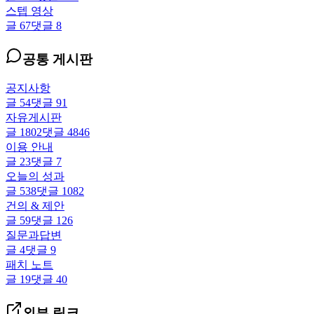
스텝 영상
글
67
댓글
8
공통 게시판
공지사항
글
54
댓글
91
자유게시판
글
1802
댓글
4846
이용 안내
글
23
댓글
7
오늘의 성과
글
538
댓글
1082
건의 & 제안
글
59
댓글
126
질문과답변
글
4
댓글
9
패치 노트
글
19
댓글
40
외부 링크