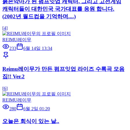
붉은악마가 된 펌프잇업 캐릭터, 그리고 고전게임
캐릭터들이 대한민국 국가대표를 응원 합니다.
(2002년 월드컵을 기억하며....)
[
4
]
REIMU레이무
233
6월 14일 13:34
Reimu레이무가 만든 펌프잇업 라이즈 수록곡 모음
집!! Ver.2
[
6
]
REIMU레이무
280
6월 2일 01:20
오늘은 회식이 있는 날..