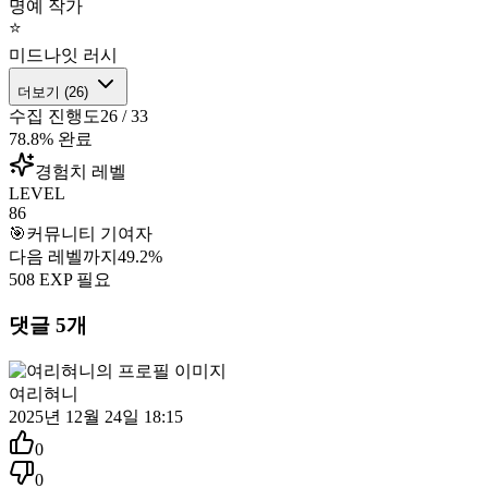
명예 작가
⭐
미드나잇 러시
더보기 (
26
)
수집 진행도
26
/
33
78.8
% 완료
경험치 레벨
LEVEL
86
🎯
커뮤니티 기여자
다음 레벨까지
49.2
%
508
EXP 필요
댓글
5
개
여리혀니
2025년 12월 24일 18:15
0
0