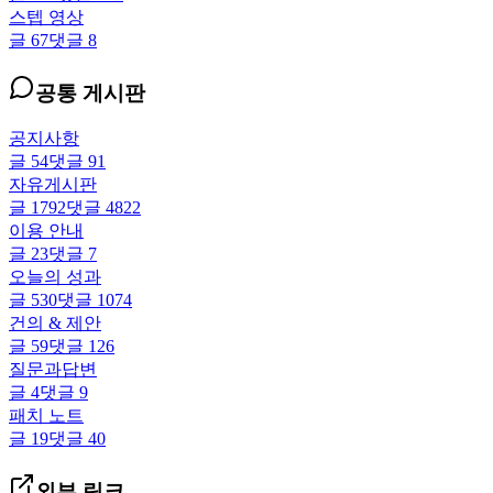
스텝 영상
글
67
댓글
8
공통 게시판
공지사항
글
54
댓글
91
자유게시판
글
1792
댓글
4822
이용 안내
글
23
댓글
7
오늘의 성과
글
530
댓글
1074
건의 & 제안
글
59
댓글
126
질문과답변
글
4
댓글
9
패치 노트
글
19
댓글
40
외부 링크