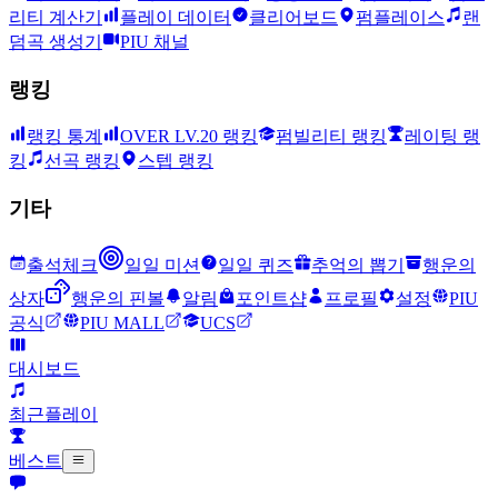
리티 계산기
플레이 데이터
클리어보드
펌플레이스
랜
덤곡 생성기
PIU 채널
랭킹
랭킹 통계
OVER LV.20 랭킹
펌빌리티 랭킹
레이팅 랭
킹
선곡 랭킹
스텝 랭킹
기타
출석체크
일일 미션
일일 퀴즈
추억의 뽑기
행운의
상자
행운의 핀볼
알림
포인트샵
프로필
설정
PIU
공식
PIU MALL
UCS
대시보드
최근플레이
베스트