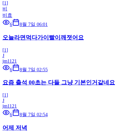
[
1
]
비
비효
6
8월 7일 06:01
오늘라면먹다가이빨이깨졋어요
[
1
]
J
jm1121
6
8월 7일 02:55
요즘 출석 00초는 다들 그냥 기본인거같네요
[
1
]
J
jm1121
6
8월 7일 02:54
어제 저녁