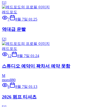
[
1
]
레드포도
7
8월 7일 01:25
역대급 운빨
[
2
]
레드포도
12
8월 7일 01:24
스튜디오 예약이 꽉차서 예약 못함
M
moroll80
6
8월 7일 01:13
2026 펌프 티셔츠
[
1
]