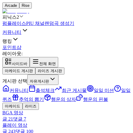
Arcade
Rise
피닉스2
펌플레이스
PIU 채널
랜덤곡 생성기
커뮤니티
랭킹
포인트샵
레이아웃:
사이드바
전체 화면
아케이드 게시판
라이즈 게시판
게시판 선택
자유게시판
커뮤니티
출석체크
최근 게시물
일일 미션
일일
퀴즈
추억의 뽑기
행운의 상자
행운의 핀볼
아케이드
라이즈
BGA 영상
글
21
댓글
7
플레이 영상
글
243
댓글
100