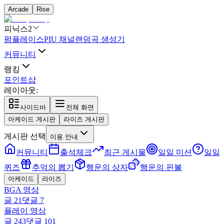
Arcade
Rise
피닉스2
펌플레이스
PIU 채널
랜덤곡 생성기
커뮤니티
랭킹
포인트샵
레이아웃:
사이드바
전체 화면
아케이드 게시판
라이즈 게시판
게시판 선택
이용 안내
커뮤니티
출석체크
최근 게시물
일일 미션
일일
퀴즈
추억의 뽑기
행운의 상자
행운의 핀볼
아케이드
라이즈
BGA 영상
글
21
댓글
7
플레이 영상
글
243
댓글
101