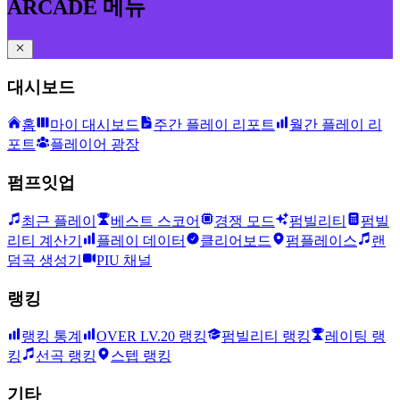
ARCADE 메뉴
대시보드
홈
마이 대시보드
주간 플레이 리포트
월간 플레이 리
포트
플레이어 광장
펌프잇업
최근 플레이
베스트 스코어
경쟁 모드
펌빌리티
펌빌
리티 계산기
플레이 데이터
클리어보드
펌플레이스
랜
덤곡 생성기
PIU 채널
랭킹
랭킹 통계
OVER LV.20 랭킹
펌빌리티 랭킹
레이팅 랭
킹
선곡 랭킹
스텝 랭킹
기타