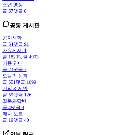
스텝 영상
글
67
댓글
8
공통 게시판
공지사항
글
54
댓글
91
자유게시판
글
1823
댓글
4903
이용 안내
글
23
댓글
7
오늘의 성과
글
551
댓글
1099
건의 & 제안
글
59
댓글
126
질문과답변
글
4
댓글
9
패치 노트
글
19
댓글
40
외부 링크