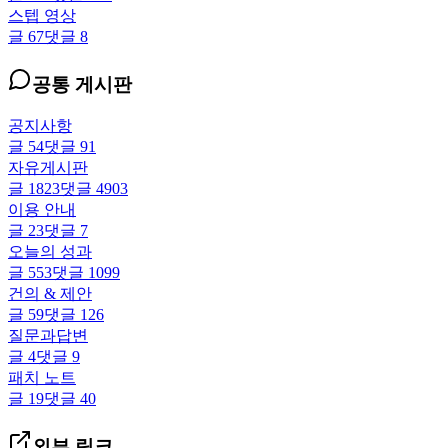
스텝 영상
글
67
댓글
8
공통 게시판
공지사항
글
54
댓글
91
자유게시판
글
1823
댓글
4903
이용 안내
글
23
댓글
7
오늘의 성과
글
553
댓글
1099
건의 & 제안
글
59
댓글
126
질문과답변
글
4
댓글
9
패치 노트
글
19
댓글
40
외부 링크