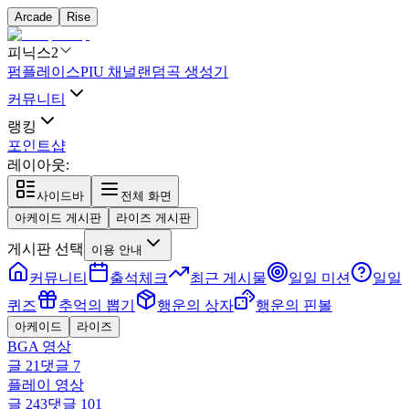
Arcade
Rise
피닉스2
펌플레이스
PIU 채널
랜덤곡 생성기
커뮤니티
랭킹
포인트샵
레이아웃:
사이드바
전체 화면
아케이드 게시판
라이즈 게시판
게시판 선택
이용 안내
커뮤니티
출석체크
최근 게시물
일일 미션
일일
퀴즈
추억의 뽑기
행운의 상자
행운의 핀볼
아케이드
라이즈
BGA 영상
글
21
댓글
7
플레이 영상
글
243
댓글
101