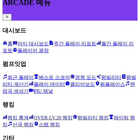
ARCADE 메뉴
대시보드
홈
마이 대시보드
주간 플레이 리포트
월간 플레이 리
포트
플레이어 광장
펌프잇업
최근 플레이
베스트 스코어
경쟁 모드
펌빌리티
펌빌
리티 계산기
플레이 데이터
클리어보드
펌플레이스
랜
덤곡 생성기
PIU 채널
랭킹
랭킹 통계
OVER LV.20 랭킹
펌빌리티 랭킹
레이팅 랭
킹
선곡 랭킹
스텝 랭킹
기타