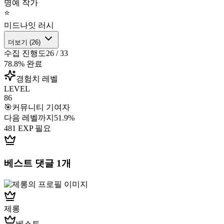
명예 작가
⭐
미드나잇 러시
더보기 (
26
)
수집 진행도
26
/
33
78.8
% 완료
경험치 레벨
LEVEL
86
🎯
커뮤니티 기여자
다음 레벨까지
51.9
%
481
EXP 필요
베스트 댓글
1
개
제롱
베스트