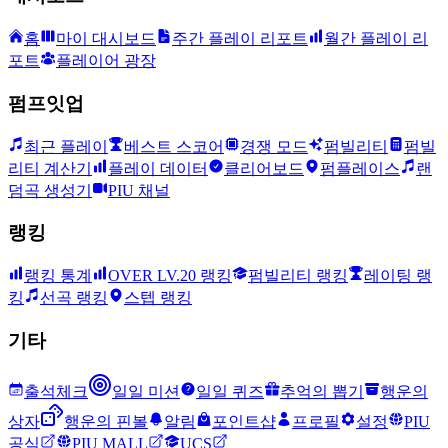
홈
마이 대시보드
주간 플레이 리포트
월간 플레이 리
포트
플레이어 광장
펌프잇업
최근 플레이
베스트 스코어
경쟁 모드
펌빌리티
펌빌
리티 계산기
플레이 데이터
클리어보드
펌플레이스
랜
덤곡 생성기
PIU 채널
랭킹
랭킹 통계
OVER LV.20 랭킹
펌빌리티 랭킹
레이팅 랭
킹
선곡 랭킹
스텝 랭킹
기타
출석체크
일일 미션
일일 퀴즈
추억의 뽑기
행운의
상자
행운의 핀볼
알림
포인트샵
프로필
설정
PIU
공식
PIU MALL
UCS