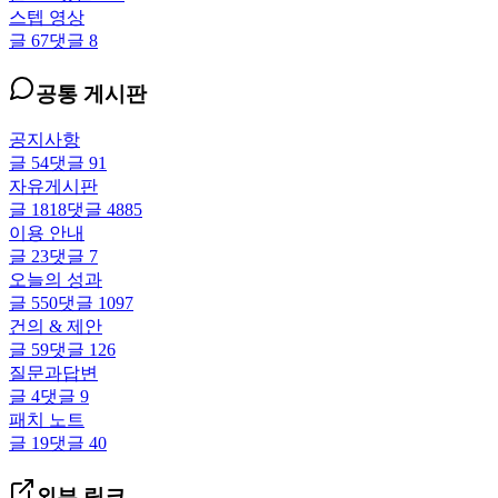
스텝 영상
글
67
댓글
8
공통 게시판
공지사항
글
54
댓글
91
자유게시판
글
1818
댓글
4885
이용 안내
글
23
댓글
7
오늘의 성과
글
550
댓글
1097
건의 & 제안
글
59
댓글
126
질문과답변
글
4
댓글
9
패치 노트
글
19
댓글
40
외부 링크