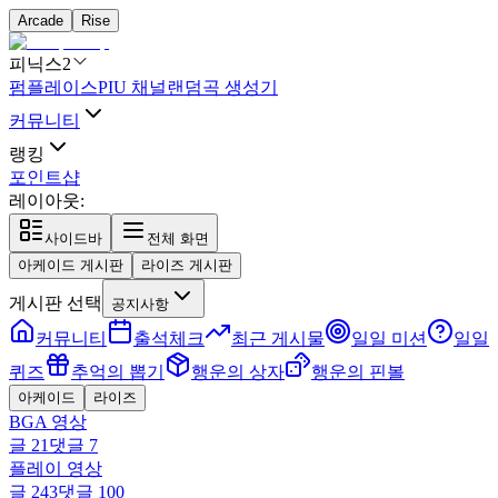
Arcade
Rise
피닉스2
펌플레이스
PIU 채널
랜덤곡 생성기
커뮤니티
랭킹
포인트샵
레이아웃:
사이드바
전체 화면
아케이드 게시판
라이즈 게시판
게시판 선택
공지사항
커뮤니티
출석체크
최근 게시물
일일 미션
일일
퀴즈
추억의 뽑기
행운의 상자
행운의 핀볼
아케이드
라이즈
BGA 영상
글
21
댓글
7
플레이 영상
글
243
댓글
100