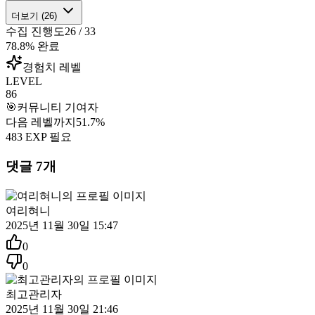
더보기 (
26
)
수집 진행도
26
/
33
78.8
% 완료
경험치 레벨
LEVEL
86
🎯
커뮤니티 기여자
다음 레벨까지
51.7
%
483
EXP 필요
댓글
7
개
여리혀니
2025년 11월 30일 15:47
0
0
최고관리자
2025년 11월 30일 21:46