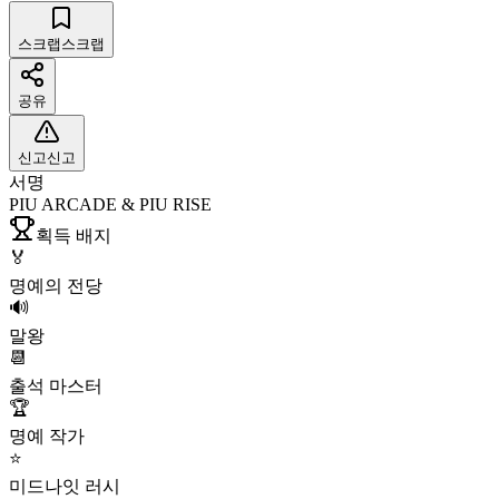
스크랩
스크랩
공유
신고
신고
서명
PIU ARCADE & PIU RISE
획득 배지
🏅
명예의 전당
🔊
말왕
📆
출석 마스터
🏆
명예 작가
⭐
미드나잇 러시