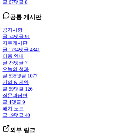
글
67
댓글
8
공통 게시판
공지사항
글
54
댓글
91
자유게시판
글
1794
댓글
4841
이용 안내
글
23
댓글
7
오늘의 성과
글
535
댓글
1077
건의 & 제안
글
59
댓글
126
질문과답변
글
4
댓글
9
패치 노트
글
19
댓글
40
외부 링크