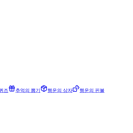
 퀴즈
추억의 뽑기
행운의 상자
행운의 핀볼