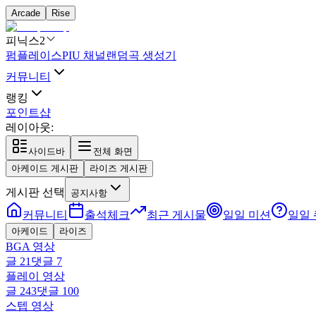
Arcade
Rise
피닉스2
펌플레이스
PIU 채널
랜덤곡 생성기
커뮤니티
랭킹
포인트샵
레이아웃:
사이드바
전체 화면
아케이드 게시판
라이즈 게시판
게시판 선택
공지사항
커뮤니티
출석체크
최근 게시물
일일 미션
일일
아케이드
라이즈
BGA 영상
글
21
댓글
7
플레이 영상
글
243
댓글
100
스텝 영상