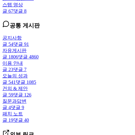
스텝 영상
글
67
댓글
8
공통 게시판
공지사항
글
54
댓글
91
자유게시판
글
1806
댓글
4860
이용 안내
글
23
댓글
7
오늘의 성과
글
541
댓글
1085
건의 & 제안
글
59
댓글
126
질문과답변
글
4
댓글
9
패치 노트
글
19
댓글
40
외부 링크