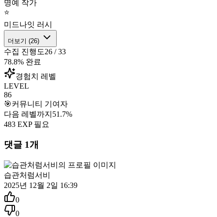
명예 작가
⭐
미드나잇 러시
더보기 (
26
)
수집 진행도
26
/
33
78.8
% 완료
경험치 레벨
LEVEL
86
🎯
커뮤니티 기여자
다음 레벨까지
51.7
%
483
EXP 필요
댓글
1
개
습관처럼서비
2025년 12월 2일 16:39
0
0