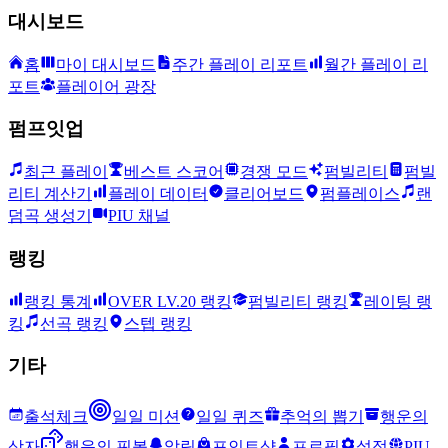
대시보드
홈
마이 대시보드
주간 플레이 리포트
월간 플레이 리
포트
플레이어 광장
펌프잇업
최근 플레이
베스트 스코어
경쟁 모드
펌빌리티
펌빌
리티 계산기
플레이 데이터
클리어보드
펌플레이스
랜
덤곡 생성기
PIU 채널
랭킹
랭킹 통계
OVER LV.20 랭킹
펌빌리티 랭킹
레이팅 랭
킹
선곡 랭킹
스텝 랭킹
기타
출석체크
일일 미션
일일 퀴즈
추억의 뽑기
행운의
상자
행운의 핀볼
알림
포인트샵
프로필
설정
PIU