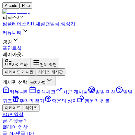
Arcade
Rise
피닉스2
펌플레이스
PIU 채널
랜덤곡 생성기
커뮤니티
랭킹
포인트샵
레이아웃:
사이드바
전체 화면
아케이드 게시판
라이즈 게시판
게시판 선택
공지사항
커뮤니티
출석체크
최근 게시물
일일 미션
일일
퀴즈
추억의 뽑기
행운의 상자
행운의 핀볼
아케이드
라이즈
BGA 영상
글
21
댓글
7
플레이 영상
글
243
댓글
100