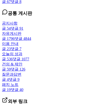
글
67
댓글
8
공통 게시판
공지사항
글
54
댓글
91
자유게시판
글
1796
댓글
4844
이용 안내
글
23
댓글
7
오늘의 성과
글
536
댓글
1077
건의 & 제안
글
59
댓글
126
질문과답변
글
4
댓글
9
패치 노트
글
19
댓글
40
외부 링크