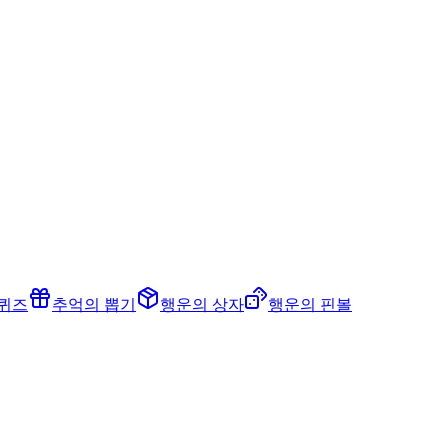
 퀴즈
추억의 뽑기
행운의 상자
행운의 핀볼