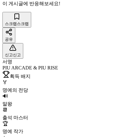
이 게시글에 반응해보세요!
스크랩
스크랩
공유
신고
신고
서명
PIU ARCADE & PIU RISE
획득 배지
🏅
명예의 전당
🔊
말왕
📆
출석 마스터
🏆
명예 작가