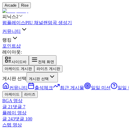
Arcade
Rise
피닉스2
펌플레이스
PIU 채널
랜덤곡 생성기
커뮤니티
랭킹
포인트샵
레이아웃:
사이드바
전체 화면
아케이드 게시판
라이즈 게시판
게시판 선택
게시판 선택
커뮤니티
출석체크
최근 게시물
일일 미션
일일
아케이드
라이즈
BGA 영상
글
21
댓글
7
플레이 영상
글
243
댓글
100
스텝 영상