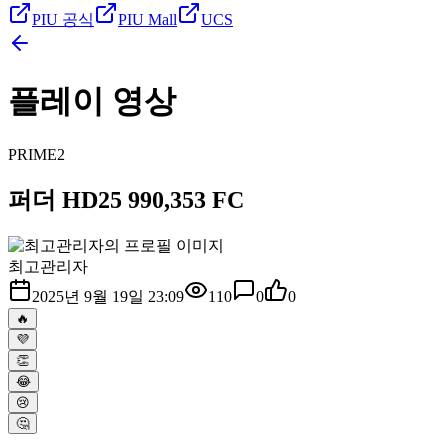
PIU 공식
PIU Mall
UCS
플레이 영상
PRIME2
퍼더 HD25 990,353 FC
최고관리자
2025년 9월 19일 23:09
110
0
0
🔥
💜
👏
😂
😢
🤔