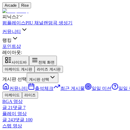
Arcade
Rise
피닉스2
펌플레이스
PIU 채널
랜덤곡 생성기
커뮤니티
랭킹
포인트샵
레이아웃:
사이드바
전체 화면
아케이드 게시판
라이즈 게시판
게시판 선택
게시판 선택
커뮤니티
출석체크
최근 게시물
일일 미션
일일
아케이드
라이즈
BGA 영상
글
21
댓글
7
플레이 영상
글
243
댓글
100
스텝 영상