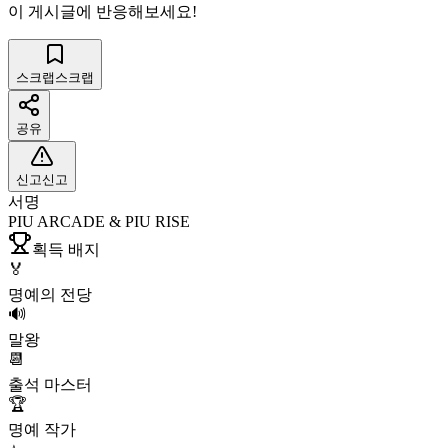
이 게시글에 반응해보세요!
스크랩
스크랩
공유
신고
신고
서명
PIU ARCADE & PIU RISE
획득 배지
🏅
명예의 전당
🔊
말왕
📆
출석 마스터
🏆
명예 작가