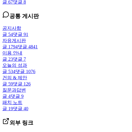
글
67
댓글
8
공통 게시판
공지사항
글
54
댓글
91
자유게시판
글
1794
댓글
4841
이용 안내
글
23
댓글
7
오늘의 성과
글
534
댓글
1076
건의 & 제안
글
59
댓글
126
질문과답변
글
4
댓글
9
패치 노트
글
19
댓글
40
외부 링크