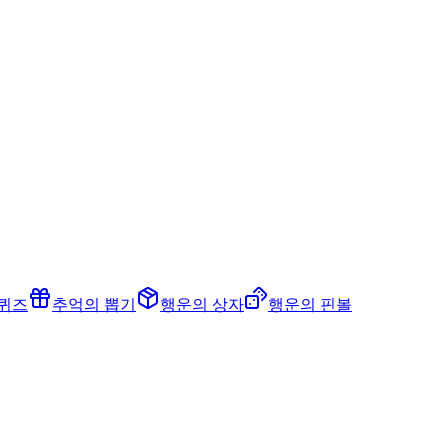
 퀴즈
추억의 뽑기
행운의 상자
행운의 핀볼