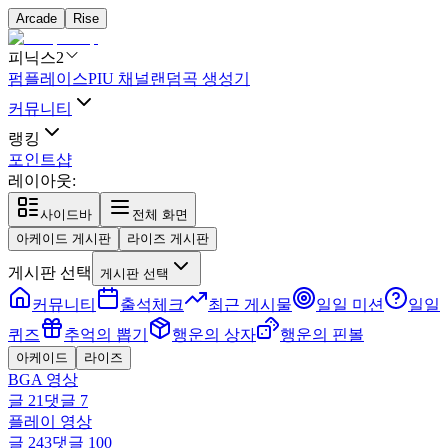
Arcade
Rise
피닉스2
펌플레이스
PIU 채널
랜덤곡 생성기
커뮤니티
랭킹
포인트샵
레이아웃:
사이드바
전체 화면
아케이드 게시판
라이즈 게시판
게시판 선택
게시판 선택
커뮤니티
출석체크
최근 게시물
일일 미션
일일
퀴즈
추억의 뽑기
행운의 상자
행운의 핀볼
아케이드
라이즈
BGA 영상
글
21
댓글
7
플레이 영상
글
243
댓글
100