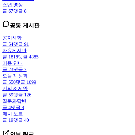
스텝 영상
글
67
댓글
8
공통 게시판
공지사항
글
54
댓글
91
자유게시판
글
1818
댓글
4885
이용 안내
글
23
댓글
7
오늘의 성과
글
550
댓글
1099
건의 & 제안
글
59
댓글
126
질문과답변
글
4
댓글
9
패치 노트
글
19
댓글
40
외부 링크