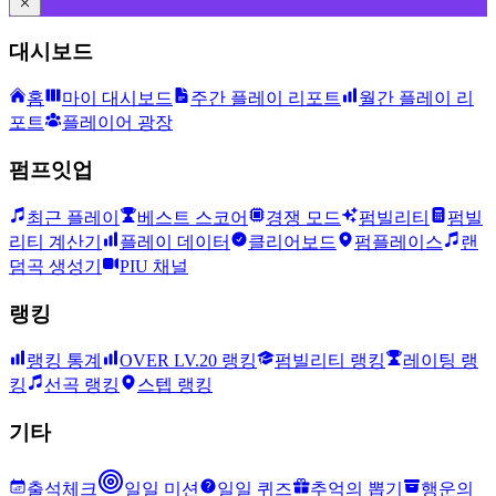
대시보드
홈
마이 대시보드
주간 플레이 리포트
월간 플레이 리
포트
플레이어 광장
펌프잇업
최근 플레이
베스트 스코어
경쟁 모드
펌빌리티
펌빌
리티 계산기
플레이 데이터
클리어보드
펌플레이스
랜
덤곡 생성기
PIU 채널
랭킹
랭킹 통계
OVER LV.20 랭킹
펌빌리티 랭킹
레이팅 랭
킹
선곡 랭킹
스텝 랭킹
기타
출석체크
일일 미션
일일 퀴즈
추억의 뽑기
행운의