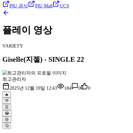
PIU 공식
PIU Mall
UCS
플레이 영상
VARIETY
Giselle(지젤) - SINGLE 22
최고관리자
2025년 12월 19일 12:43
184
0
0
🔥
💜
👏
😂
😢
🤔