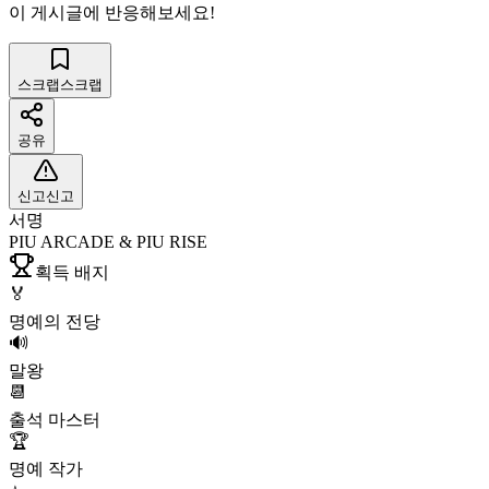
이 게시글에 반응해보세요!
스크랩
스크랩
공유
신고
신고
서명
PIU ARCADE & PIU RISE
획득 배지
🏅
명예의 전당
🔊
말왕
📆
출석 마스터
🏆
명예 작가