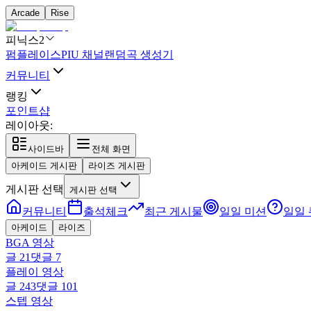
Arcade
Rise
피닉스2
펌플레이스
PIU 채널
랜덤곡 생성기
커뮤니티
랭킹
포인트샵
레이아웃:
사이드바
전체 화면
아케이드 게시판
라이즈 게시판
게시판 선택
게시판 선택
커뮤니티
출석체크
최근 게시물
일일 미션
일일
아케이드
라이즈
BGA 영상
글
21
댓글
7
플레이 영상
글
243
댓글
101
스텝 영상