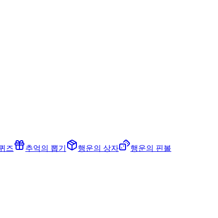
 퀴즈
추억의 뽑기
행운의 상자
행운의 핀볼