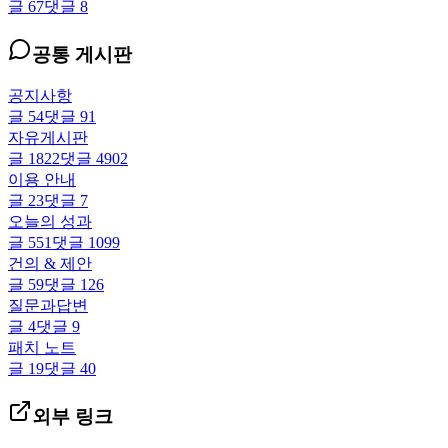
글
67
댓글
8
공통 게시판
공지사항
글
54
댓글
91
자유게시판
글
1822
댓글
4902
이용 안내
글
23
댓글
7
오늘의 성과
글
551
댓글
1099
건의 & 제안
글
59
댓글
126
질문과답변
글
4
댓글
9
패치 노트
글
19
댓글
40
외부 링크