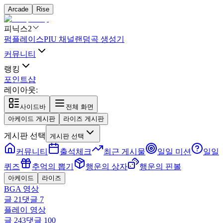
Arcade
Rise
피닉스2
펌플레이스
PIU 채널
랜덤곡 생성기
커뮤니티
랭킹
포인트샵
레이아웃:
사이드바
전체 화면
아케이드 게시판
라이즈 게시판
게시판 선택
게시판 선택
커뮤니티
출석체크
최근 게시물
일일 미션
일일
퀴즈
추억의 뽑기
행운의 상자
행운의 핀볼
아케이드
라이즈
BGA 영상
글
21
댓글
7
플레이 영상
글
243
댓글
100