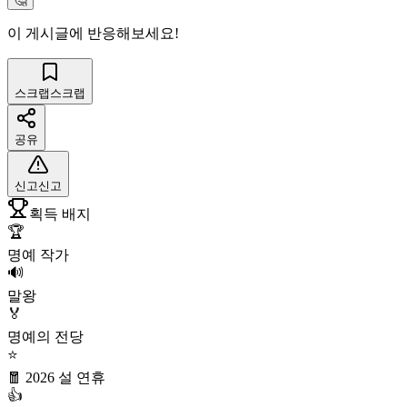
🤔
이 게시글에 반응해보세요!
스크랩
스크랩
공유
신고
신고
획득 배지
🏆
명예 작가
🔊
말왕
🏅
명예의 전당
⭐
🧧 2026 설 연휴
👍