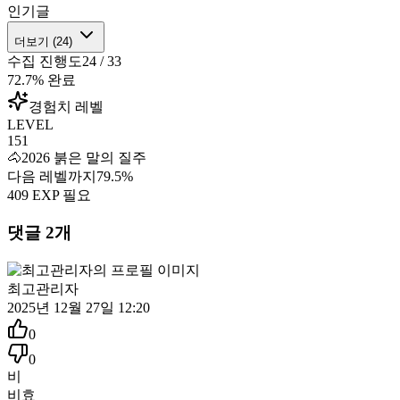
인기글
더보기 (
24
)
수집 진행도
24
/
33
72.7
% 완료
경험치 레벨
LEVEL
151
🐴
2026 붉은 말의 질주
다음 레벨까지
79.5
%
409
EXP 필요
댓글
2
개
최고관리자
2025년 12월 27일 12:20
0
0
비
비효