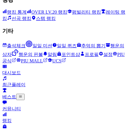
랭킹 통계
OVER LV.20 랭킹
펌빌리티 랭킹
레이팅 랭
킹
선곡 랭킹
스텝 랭킹
기타
출석체크
일일 미션
일일 퀴즈
추억의 뽑기
행운의
상자
행운의 핀볼
알림
포인트샵
프로필
설정
PIU
공식
PIU MALL
UCS
대시보드
최근플레이
베스트
커뮤니티
랭킹