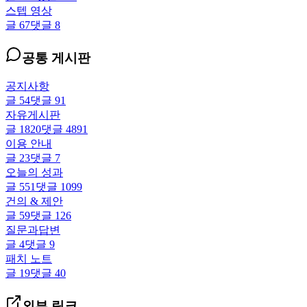
스텝 영상
글
67
댓글
8
공통 게시판
공지사항
글
54
댓글
91
자유게시판
글
1820
댓글
4891
이용 안내
글
23
댓글
7
오늘의 성과
글
551
댓글
1099
건의 & 제안
글
59
댓글
126
질문과답변
글
4
댓글
9
패치 노트
글
19
댓글
40
외부 링크