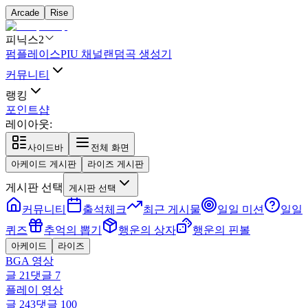
Arcade
Rise
피닉스2
펌플레이스
PIU 채널
랜덤곡 생성기
커뮤니티
랭킹
포인트샵
레이아웃:
사이드바
전체 화면
아케이드 게시판
라이즈 게시판
게시판 선택
게시판 선택
커뮤니티
출석체크
최근 게시물
일일 미션
일일
퀴즈
추억의 뽑기
행운의 상자
행운의 핀볼
아케이드
라이즈
BGA 영상
글
21
댓글
7
플레이 영상
글
243
댓글
100