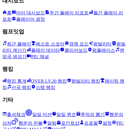
대시보드
홈
마이 대시보드
주간 플레이 리포트
월간 플레이 리
포트
플레이어 광장
펌프잇업
최근 플레이
베스트 스코어
경쟁 모드
펌빌리티
펌빌
리티 계산기
플레이 데이터
클리어보드
펌플레이스
랜
덤곡 생성기
PIU 채널
랭킹
랭킹 통계
OVER LV.20 랭킹
펌빌리티 랭킹
레이팅 랭
킹
선곡 랭킹
스텝 랭킹
기타
출석체크
일일 미션
일일 퀴즈
추억의 뽑기
행운의
상자
행운의 핀볼
알림
포인트샵
프로필
설정
PIU