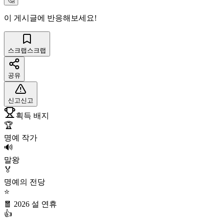
🤔
이 게시글에 반응해보세요!
스크랩
스크랩
공유
신고
신고
획득 배지
🏆
명예 작가
🔊
말왕
🏅
명예의 전당
⭐
🧧 2026 설 연휴
👍