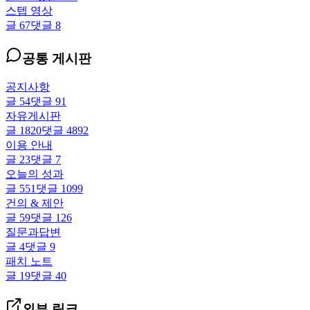
스텝 영상
글
67
댓글
8
공통 게시판
공지사항
글
54
댓글
91
자유게시판
글
1820
댓글
4892
이용 안내
글
23
댓글
7
오늘의 성과
글
551
댓글
1099
건의 & 제안
글
59
댓글
126
질문과답변
글
4
댓글
9
패치 노트
글
19
댓글
40
외부 링크