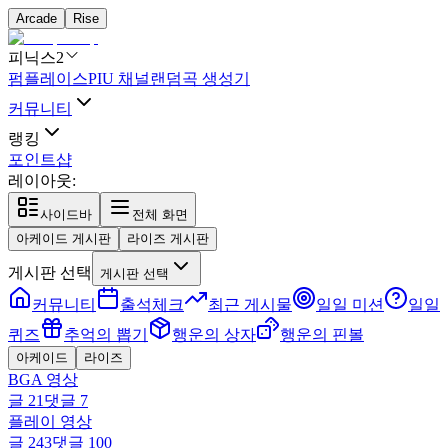
Arcade
Rise
피닉스2
펌플레이스
PIU 채널
랜덤곡 생성기
커뮤니티
랭킹
포인트샵
레이아웃:
사이드바
전체 화면
아케이드 게시판
라이즈 게시판
게시판 선택
게시판 선택
커뮤니티
출석체크
최근 게시물
일일 미션
일일
퀴즈
추억의 뽑기
행운의 상자
행운의 핀볼
아케이드
라이즈
BGA 영상
글
21
댓글
7
플레이 영상
글
243
댓글
100