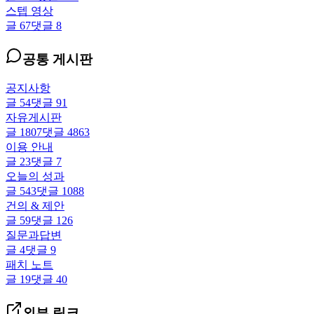
스텝 영상
글
67
댓글
8
공통 게시판
공지사항
글
54
댓글
91
자유게시판
글
1807
댓글
4863
이용 안내
글
23
댓글
7
오늘의 성과
글
543
댓글
1088
건의 & 제안
글
59
댓글
126
질문과답변
글
4
댓글
9
패치 노트
글
19
댓글
40
외부 링크