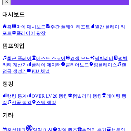
대시보드
홈
마이 대시보드
주간 플레이 리포트
월간 플레이 리
포트
플레이어 광장
펌프잇업
최근 플레이
베스트 스코어
경쟁 모드
펌빌리티
펌빌
리티 계산기
플레이 데이터
클리어보드
펌플레이스
랜
덤곡 생성기
PIU 채널
랭킹
랭킹 통계
OVER LV.20 랭킹
펌빌리티 랭킹
레이팅 랭
킹
선곡 랭킹
스텝 랭킹
기타
출석체크
일일 미션
일일 퀴즈
추억의 뽑기
행운의