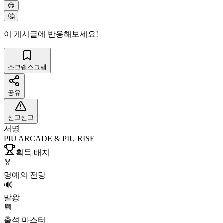
😢
🤔
이 게시글에 반응해보세요!
스크랩
스크랩
공유
신고
신고
서명
PIU ARCADE & PIU RISE
획득 배지
🏅
명예의 전당
🔊
말왕
📆
출석 마스터