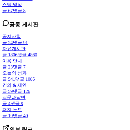
스텝 영상
글
67
댓글
8
공통 게시판
공지사항
글
54
댓글
91
자유게시판
글
1806
댓글
4860
이용 안내
글
23
댓글
7
오늘의 성과
글
541
댓글
1085
건의 & 제안
글
59
댓글
126
질문과답변
글
4
댓글
9
패치 노트
글
19
댓글
40
외부 링크