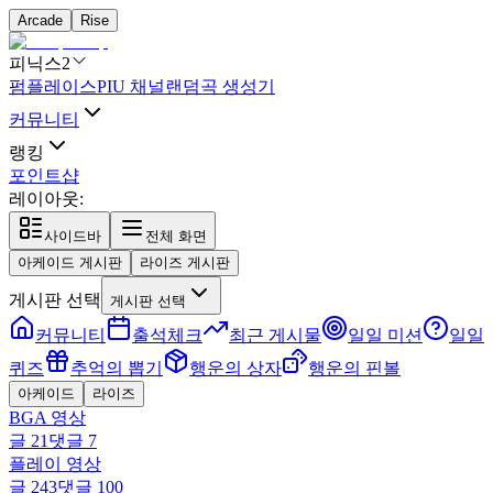
Arcade
Rise
피닉스2
펌플레이스
PIU 채널
랜덤곡 생성기
커뮤니티
랭킹
포인트샵
레이아웃:
사이드바
전체 화면
아케이드 게시판
라이즈 게시판
게시판 선택
게시판 선택
커뮤니티
출석체크
최근 게시물
일일 미션
일일
퀴즈
추억의 뽑기
행운의 상자
행운의 핀볼
아케이드
라이즈
BGA 영상
글
21
댓글
7
플레이 영상
글
243
댓글
100