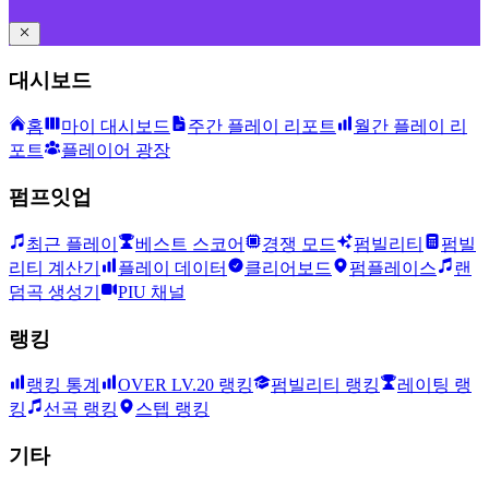
대시보드
홈
마이 대시보드
주간 플레이 리포트
월간 플레이 리
포트
플레이어 광장
펌프잇업
최근 플레이
베스트 스코어
경쟁 모드
펌빌리티
펌빌
리티 계산기
플레이 데이터
클리어보드
펌플레이스
랜
덤곡 생성기
PIU 채널
랭킹
랭킹 통계
OVER LV.20 랭킹
펌빌리티 랭킹
레이팅 랭
킹
선곡 랭킹
스텝 랭킹
기타